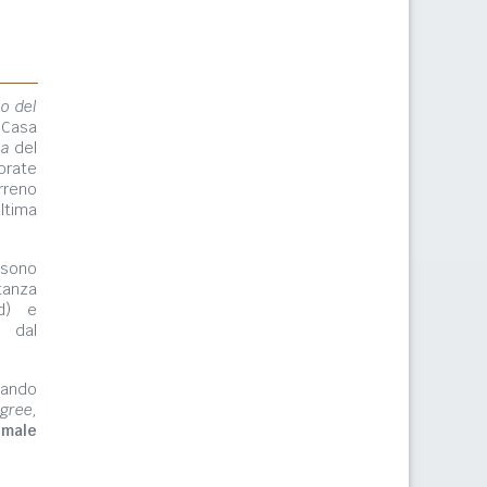
lo del
 Casa
ma
del
orate
rreno
ltima
ono
tanza
rd) e
e dal
zzando
gree,
imale