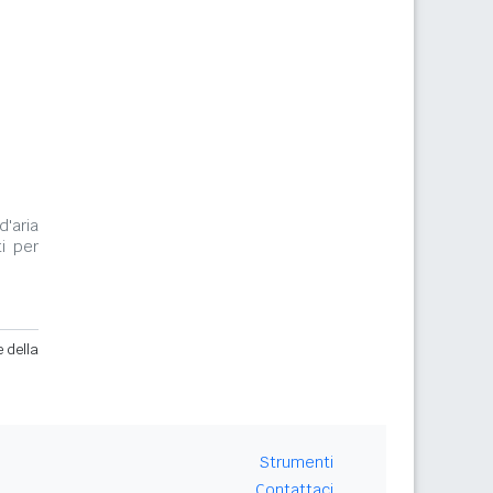
m
m
d'aria
i per
e della
Strumenti
Contattaci