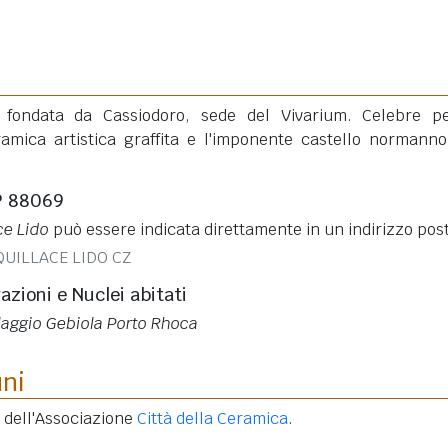
n fondata da Cassiodoro, sede del Vivarium. Celebre p
amica artistica graffita e l'imponente castello normann
P 88069
ce Lido
può essere indicata direttamente in un indirizzo post
QUILLACE LIDO CZ
razioni e Nuclei abitati
llaggio Gebiola Porto Rhoca
uni
 dell'Associazione
Città della Ceramica
.