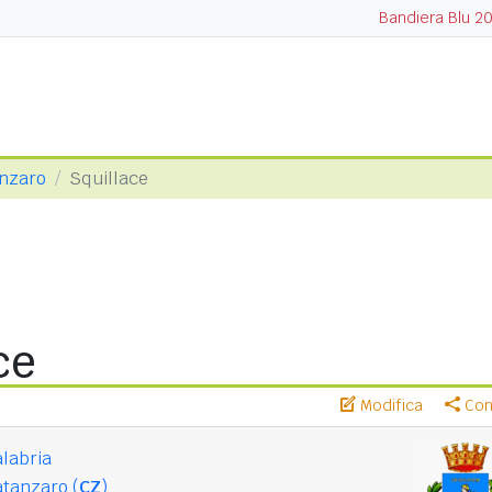
Bandiera Blu 2
anzaro
Squillace
ce
Modifica
Cond
labria
tanzaro (
CZ
)