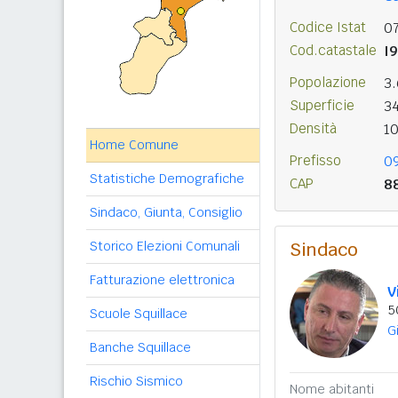
Codice Istat
0
Cod.catastale
I
Popolazione
3
Superficie
3
Densità
1
Home Comune
Prefisso
0
Statistiche Demografiche
CAP
8
Sindaco, Giunta, Consiglio
Storico Elezioni Comunali
Sindaco
Fatturazione elettronica
V
5
Scuole Squillace
G
Banche Squillace
Rischio Sismico
Nome abitanti