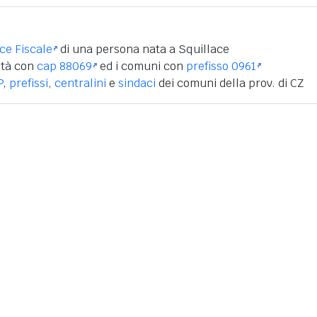
ice Fiscale
di una persona nata a Squillace
ità con
cap 88069
ed i comuni con
prefisso 0961
P
,
prefissi
,
centralini
e
sindaci
dei comuni della prov. di CZ