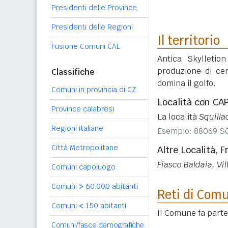
Presidenti delle Province
Presidenti delle Regioni
Il territorio
Fusione Comuni CAL
Antica Skylletio
produzione di cer
Classifiche
domina il golfo.
Comuni in provincia di CZ
Località con CA
Province calabresi
La località
Squilla
Regioni italiane
Esempio: 88069 S
Città Metropolitane
Altre Località, F
Fiasco Baldaia, Vi
Comuni capoluogo
Comuni
>
60.000 abitanti
Reti di Com
Comuni
<
150 abitanti
Il Comune fa parte
Comuni/fasce demografiche