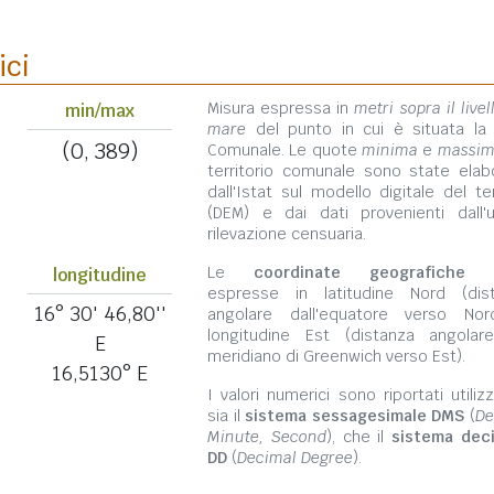
ici
Misura espressa in
metri sopra il livel
min/max
mare
del punto in cui è situata la
(0, 389)
Comunale. Le quote
minima
e
massi
territorio comunale sono state elab
dall'Istat sul modello digitale del te
(DEM) e dai dati provenienti dall'u
rilevazione censuaria.
Le
coordinate geografiche
s
longitudine
espresse in latitudine Nord (dis
16° 30' 46,80''
angolare dall'equatore verso No
longitudine Est (distanza angolar
E
meridiano di Greenwich verso Est).
16,5130° E
I valori numerici sono riportati utili
sia il
sistema sessagesimale DMS
(
De
Minute, Second
), che il
sistema dec
DD
(
Decimal Degree
).