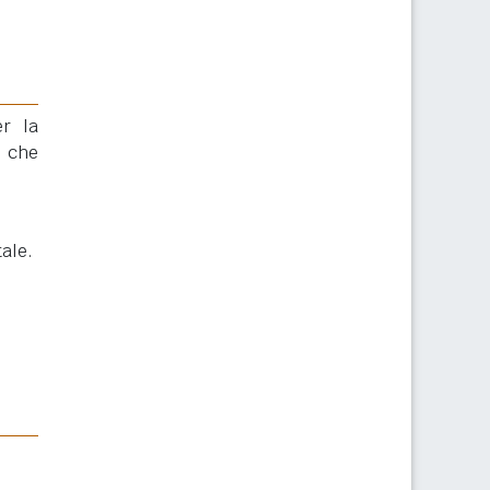
er la
o che
ale.