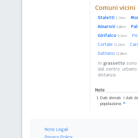
Comuni vicini
Stalettì
Mo
2,7km
Amaroni
Pal
5,8km
Girifalco
Pe
9,1km
Cortale
Car
11,2km
Satriano
12,8km
In
grassetto
sono r
dal centro urbano
distanza.
Note
Dati stimati. I dati 
popolazione.
^
Note Legali
Privacy Policy