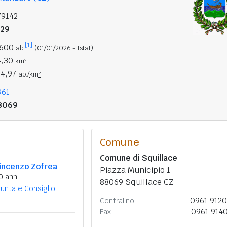
79142
929
[1]
.600
ab.
(01/01/2026 - Istat)
4,30
km²
04,97
ab./
km²
961
8069
Comune
Comune di Squillace
incenzo Zofrea
Piazza Municipio 1
0 anni
88069 Squillace CZ
iunta e Consiglio
0961 912
Centralino
0961 914
Fax