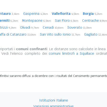
ntauro
Gasperina
Vallefiorita
Borgia
3,4km
4,3km
4,5km
5,2km
ermiti
Montepaone
San Floro
Centrache
6,2km
6,5km
6,5km
8,9k
trizzi
Olivadi
Cenadi
Soverato
9,3km
9,7km
10,6km
11,0km
affa di Catanzaro
San Vito sullo Ionio
Gagliato
11,6km
11,7km
12,4k
iportati i
comuni confinanti
. Le distanze sono calcolate in linea 
. Vedi l'elenco completo dei
comuni limitrofi a Squillace
ordinat
definitivi saranno diffusi a dicembre con i risultati del Censimento permanent
Istituzioni Italiane
Variazioni amministrative