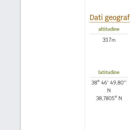
Dati geograf
altitudine
317
m
latitudine
38° 46' 49,80''
N
38,7805° N