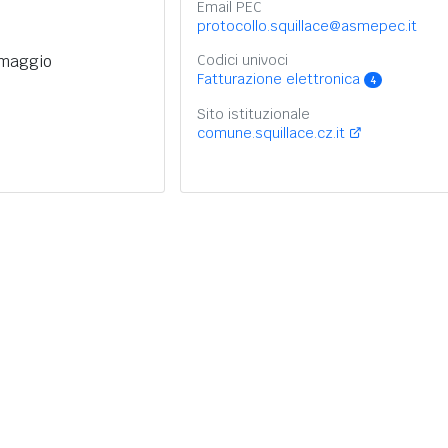
Email PEC
protocollo.squillace@asmepec.it
 maggio
Codici univoci
Fatturazione elettronica
4
Sito istituzionale
comune.squillace.cz.it