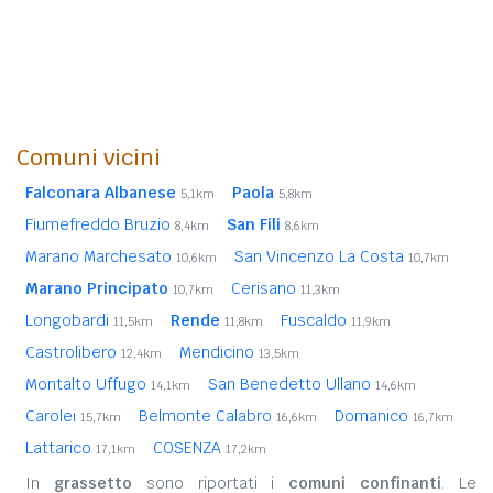
Comuni vicini
Falconara Albanese
Paola
5,1km
5,8km
Fiumefreddo Bruzio
San Fili
8,4km
8,6km
Marano Marchesato
San Vincenzo La Costa
10,6km
10,7km
Marano Principato
Cerisano
10,7km
11,3km
Longobardi
Rende
Fuscaldo
11,5km
11,8km
11,9km
Castrolibero
Mendicino
12,4km
13,5km
Montalto Uffugo
San Benedetto Ullano
14,1km
14,6km
Carolei
Belmonte Calabro
Domanico
15,7km
16,6km
16,7km
Lattarico
COSENZA
17,1km
17,2km
In
grassetto
sono riportati i
comuni confinanti
. Le