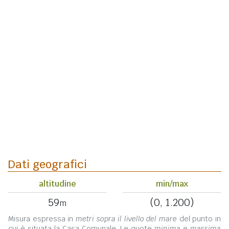
Dati geografici
altitudine
min/max
59
(0, 1.200)
m
Misura espressa in
metri sopra il livello del mare
del punto in
cui è situata la Casa Comunale. Le quote
minima
e
massima