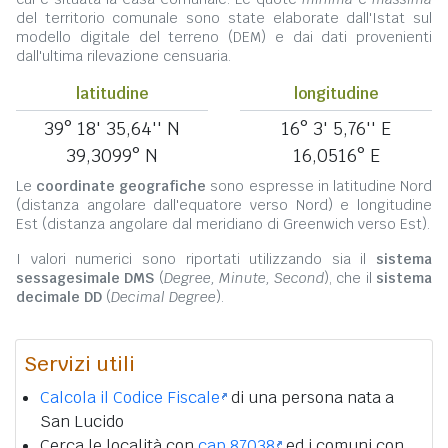
del territorio comunale sono state elaborate dall'Istat sul
modello digitale del terreno (DEM) e dai dati provenienti
dall'ultima rilevazione censuaria.
latitudine
longitudine
39° 18' 35,64'' N
16° 3' 5,76'' E
39,3099° N
16,0516° E
Le
coordinate geografiche
sono espresse in latitudine Nord
(distanza angolare dall'equatore verso Nord) e longitudine
Est (distanza angolare dal meridiano di Greenwich verso Est).
I valori numerici sono riportati utilizzando sia il
sistema
sessagesimale DMS
(
Degree, Minute, Second
), che il
sistema
decimale DD
(
Decimal Degree
).
Servizi utili
Calcola il Codice Fiscale
di una persona nata a
San Lucido
Cerca le località con
cap 87038
ed i comuni con