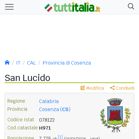
IT
CAL
Provincia di Cosenza
San Lucido
Modifica
Condividi
Regione
Calabria
Provincia
Cosenza (
CS
)
Codice Istat
078122
Cod.catastale
H971
[1]
Popolazione
7.775
ab.
(01/01/2026 - Istat)