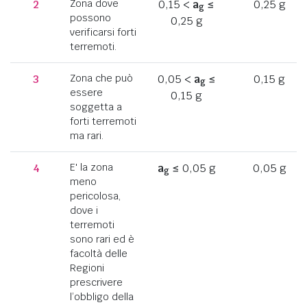
2
Zona dove
0,15 <
a
≤
0,25 g
g
possono
0,25 g
verificarsi forti
terremoti.
3
Zona che può
0,05 <
a
≤
0,15 g
g
essere
0,15 g
soggetta a
forti terremoti
ma rari.
4
E' la zona
a
≤ 0,05 g
0,05 g
g
meno
pericolosa,
dove i
terremoti
sono rari ed è
facoltà delle
Regioni
prescrivere
l’obbligo della