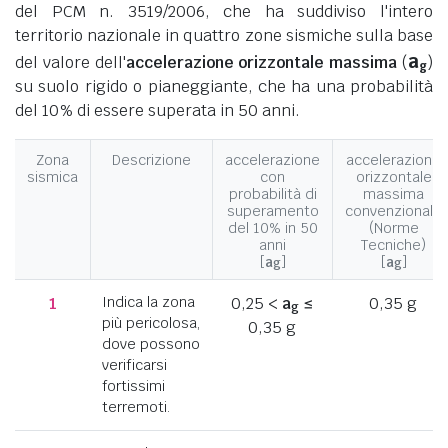
del PCM n. 3519/2006, che ha suddiviso l'intero
territorio nazionale in quattro zone sismiche sulla base
a
del valore dell'
accelerazione orizzontale massima
(
)
g
su suolo rigido o pianeggiante, che ha una probabilità
del 10% di essere superata in 50 anni.
Zona
Descrizione
accelerazione
accelerazione
sismica
con
orizzontale
probabilità di
massima
superamento
convenzionale
del 10% in 50
(Norme
anni
Tecniche)
[
a
]
[
a
]
g
g
1
Indica la zona
0,25 <
a
≤
0,35 g
g
più pericolosa,
0,35 g
dove possono
verificarsi
fortissimi
terremoti.