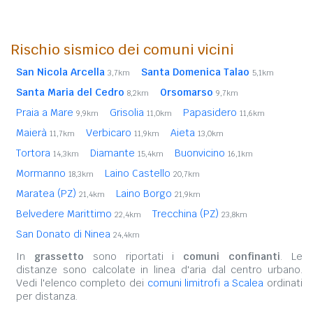
Rischio sismico dei comuni vicini
San Nicola Arcella
Santa Domenica Talao
3,7km
5,1km
Santa Maria del Cedro
Orsomarso
8,2km
9,7km
Praia a Mare
Grisolia
Papasidero
9,9km
11,0km
11,6km
Maierà
Verbicaro
Aieta
11,7km
11,9km
13,0km
Tortora
Diamante
Buonvicino
14,3km
15,4km
16,1km
Mormanno
Laino Castello
18,3km
20,7km
Maratea (PZ)
Laino Borgo
21,4km
21,9km
Belvedere Marittimo
Trecchina (PZ)
22,4km
23,8km
San Donato di Ninea
24,4km
In
grassetto
sono riportati i
comuni confinanti
. Le
distanze sono calcolate in linea d'aria dal centro urbano.
Vedi l'elenco completo dei
comuni limitrofi a Scalea
ordinati
per distanza.