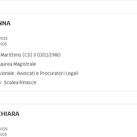
NNA
2025
2025
Marittimo (CS) il 03/11/1980
 Laurea Magistrale
ionale: Avvocati e Procuratori Legali
e: Scalea Rinasce
CHIARA
2025
2025