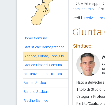
Il 25 e 26 maggio 2
comunali 2025
. È s
Vedi l'
archivio stor
Giunta
Home Comune
Sindaco
Statistiche Demografiche
Sindaco, Giunta, Consiglio
M
6
Storico Elezioni Comunali
Da
D
Fatturazione elettronica
Nato a Belvedere 
Scuole Scalea
Titolo di Studio:
Banche Scalea
Categoria Profess
Rischio Sismico
Partito/Coalizion