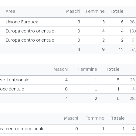
Area
Maschi
Femmine
Totale
Unione Europea
3
3
6
28
Europa centro orientale
0
4
4
19
Europa centro orientale
0
2
2
9
3
9
12
57
Maschi
Femmine
Totale
 settentrionale
4
1
5
23
 occidentale
0
1
1
4
4
2
6
28
Maschi
Femmine
Totale
ca centro meridionale
0
1
1
4