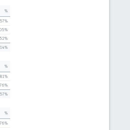
%
,57%
,05%
,52%
,14%
%
,81%
,76%
,57%
%
,76%