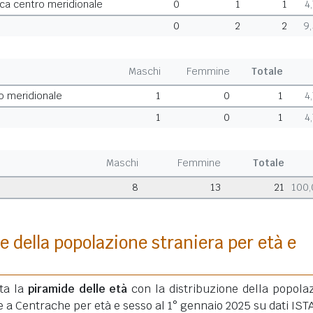
ca centro meridionale
0
1
1
4
0
2
2
9
Maschi
Femmine
Totale
o meridionale
1
0
1
4
1
0
1
4
Maschi
Femmine
Totale
8
13
21
100
e della popolazione straniera per età e
ata la
piramide delle età
con la distribuzione della popola
e a Centrache per età e sesso al 1° gennaio 2025 su dati IST