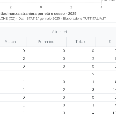
Stranieri
Maschi
Femmine
Totale
%
0
0
0
2
0
2
0
0
0
1
1
2
1
0
1
1
2
3
1
0
0
0
1
0
1
1
3
4
1