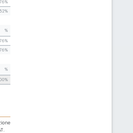
,76%
,52%
%
,76%
,76%
%
,00%
zione
AT.