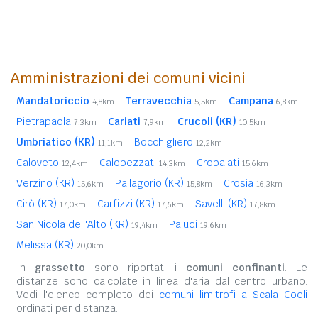
Amministrazioni dei comuni vicini
Mandatoriccio
Terravecchia
Campana
4,8km
5,5km
6,8km
Pietrapaola
Cariati
Crucoli (KR)
7,3km
7,9km
10,5km
Umbriatico (KR)
Bocchigliero
11,1km
12,2km
Caloveto
Calopezzati
Cropalati
12,4km
14,3km
15,6km
Verzino (KR)
Pallagorio (KR)
Crosia
15,6km
15,8km
16,3km
Cirò (KR)
Carfizzi (KR)
Savelli (KR)
17,0km
17,6km
17,8km
San Nicola dell'Alto (KR)
Paludi
19,4km
19,6km
Melissa (KR)
20,0km
In
grassetto
sono riportati i
comuni confinanti
. Le
distanze sono calcolate in linea d'aria dal centro urbano.
Vedi l'elenco completo dei
comuni limitrofi a Scala Coeli
ordinati per distanza.