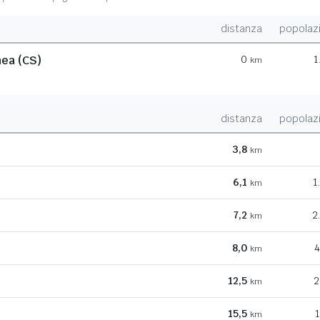
distanza
popolaz
nea (CS)
0
1
km
distanza
popolaz
3,8
km
6,1
1
km
7,2
2
km
8,0
4
km
12,5
2
km
15,5
1
km