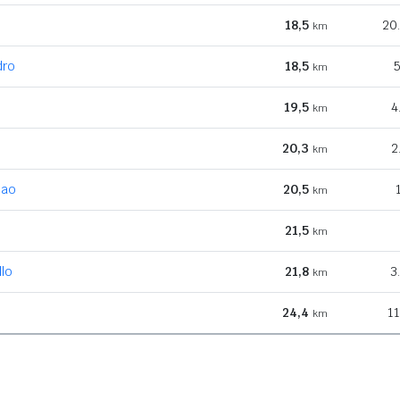
18,5
20
km
dro
18,5
5
km
19,5
4
km
20,3
2
km
lao
20,5
km
21,5
km
llo
21,8
3
km
24,4
11
km