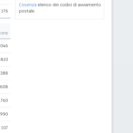
Cosenza
elenco dei codici di avviamento
.176
postale.
ione
.046
.810
.288
.608
.760
.990
1.107