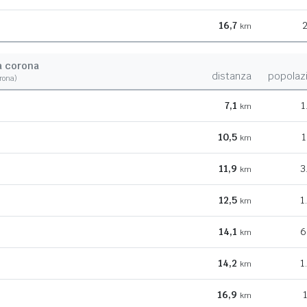
16,7
2
km
a corona
distanza
popolaz
orona)
7,1
1
km
10,5
1
km
11,9
3
km
12,5
1
km
14,1
6
km
14,2
1
km
16,9
km