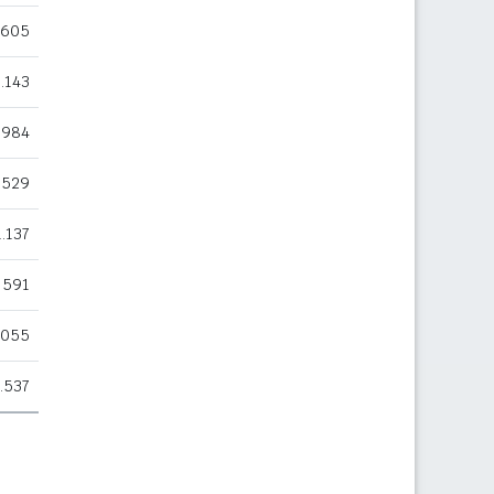
.605
.143
.984
.529
1.137
591
.055
.537