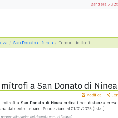
Bandiera Blu 2
enza
San Donato di Ninea
Comuni limitrofi
mitrofi a San Donato di Ninea
Modifica
Cond
limitrofi a
San Donato di Ninea
ordinati per
distanza
cresc
aria
dal centro urbano. Popolazione al 01/01/2025 (Istat).
 portano alle pagine dei rispettivi comuni limitrofi.