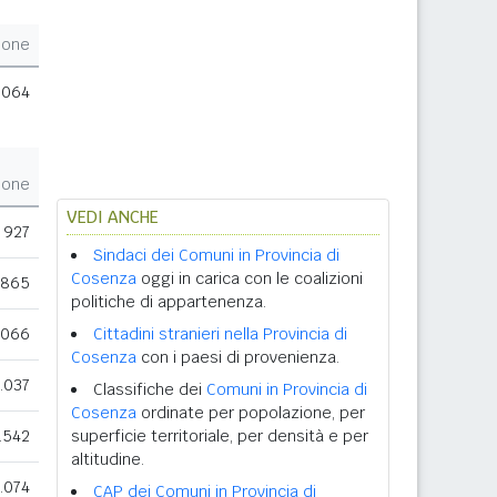
ione
.064
ione
VEDI ANCHE
927
Sindaci dei Comuni in Provincia di
Cosenza
oggi in carica con le coalizioni
.865
politiche di appartenenza.
.066
Cittadini stranieri nella Provincia di
Cosenza
con i paesi di provenienza.
.037
Classifiche dei
Comuni in Provincia di
Cosenza
ordinate per popolazione, per
.542
superficie territoriale, per densità e per
altitudine.
.074
CAP dei Comuni in Provincia di