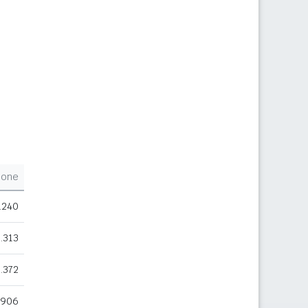
ione
.240
.313
.372
.906