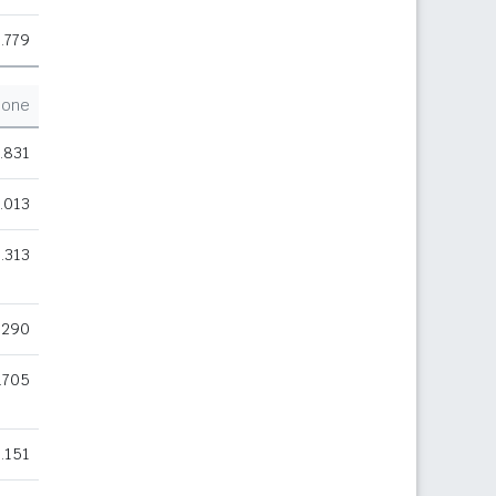
.779
ione
.831
.013
.313
.290
.705
.151