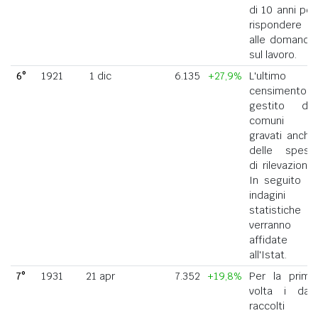
di 10 anni per
rispondere
alle domande
sul lavoro.
6°
1921
1 dic
6.135
+27,9%
L'ultimo
censimento
gestito dai
comuni
gravati anche
delle spese
di rilevazione.
In seguito le
indagini
statistiche
verranno
affidate
all'Istat.
7°
1931
21 apr
7.352
+19,8%
Per la prima
volta i dati
raccolti