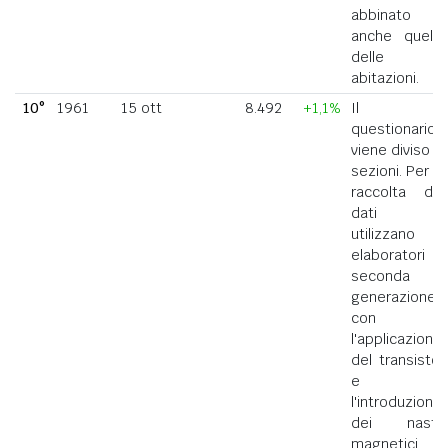
abbinato
anche quello
delle
abitazioni.
10°
1961
15 ott
8.492
+1,1%
Il
questionario
viene diviso in
sezioni. Per la
raccolta dei
dati si
utilizzano
elaboratori di
seconda
generazione
con
l'applicazione
del transistor
e
l'introduzione
dei nastri
magnetici.