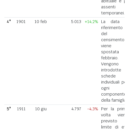
abituale e gli
assenti
temporanei.
4°
1901
10 feb
5.013
+14,2%
La data di
riferimento
del
censimento
viene
spostata a
febbraio.
Vengono
introdotte
schede
individuali per
ogni
componente
della famiglia.
5°
1911
10 giu
4.797
-4,3%
Per la prima
volta viene
previsto il
limite di età