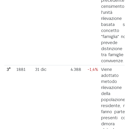
precedente
censimento,
l'unità di
rilevazione
basata sul
concetto di
"famiglia" non
prevede la
distinzione
tra famiglie e
convivenze.
3°
1881
31 dic
4.388
-1,4%
Viene
adottato il
metodo di
rilevazione
della
popolazione
residente, ne
fanno parte i
presenti con
dimora