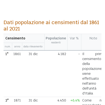
Dati popolazione ai censimenti dal 1861
al 2021
Censimento
Popolazione
Var %
Note
residenti
num.
anno
data rilevamento
1°
1861
31 dic
4.182
-
Il primo
censimento
della
popolazione
viene
effettuato
nell'anno
dell'unità
d'Italia.
2°
1871
31 dic
4.450
+6,4%
Come nel