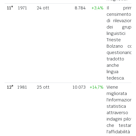
11°
1971
24 ott
8.784
+3,4%
Il primo
censimento
di rilevazione
dei gruppi
linguistici di
Trieste e
Bolzano con
questionario
tradotto
anche in
lingua
tedesca.
12°
1981
25 ott
10.073
+14,7%
Viene
migliorata
l'informazione
statistica
attraverso
indagini pilota
che testano
l'affidabilità