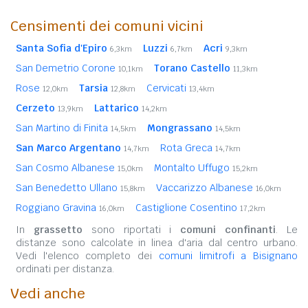
Censimenti dei comuni vicini
Santa Sofia d'Epiro
Luzzi
Acri
6,3km
6,7km
9,3km
San Demetrio Corone
Torano Castello
10,1km
11,3km
Rose
Tarsia
Cervicati
12,0km
12,8km
13,4km
Cerzeto
Lattarico
13,9km
14,2km
San Martino di Finita
Mongrassano
14,5km
14,5km
San Marco Argentano
Rota Greca
14,7km
14,7km
San Cosmo Albanese
Montalto Uffugo
15,0km
15,2km
San Benedetto Ullano
Vaccarizzo Albanese
15,8km
16,0km
Roggiano Gravina
Castiglione Cosentino
16,0km
17,2km
In
grassetto
sono riportati i
comuni confinanti
. Le
distanze sono calcolate in linea d'aria dal centro urbano.
Vedi l'elenco completo dei
comuni limitrofi a Bisignano
ordinati per distanza.
Vedi anche