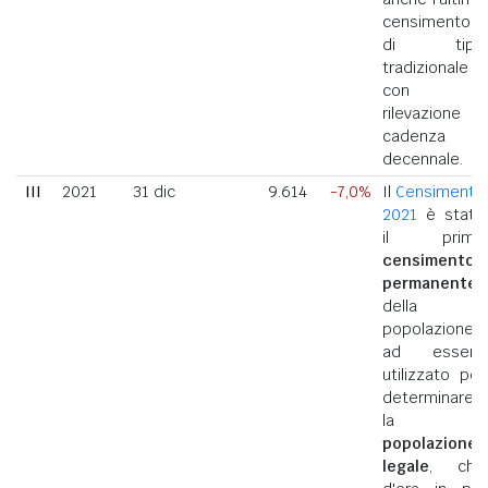
censimento
di tipo
tradizionale
con
rilevazione a
cadenza
decennale.
III
2021
31 dic
9.614
-7,0%
Il
Censimento
2021
è stato
il primo
censimento
permanente
della
popolazione
ad essere
utilizzato per
determinare
la
popolazione
legale
, che