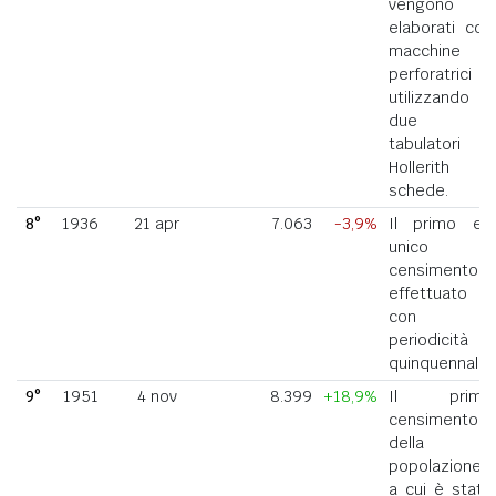
vengono
elaborati con
macchine
perforatrici
utilizzando
due
tabulatori
Hollerith a
schede.
8°
1936
21 apr
7.063
-3,9%
Il primo ed
unico
censimento
effettuato
con
periodicità
quinquennale.
9°
1951
4 nov
8.399
+18,9%
Il primo
censimento
della
popolazione
a cui è stato