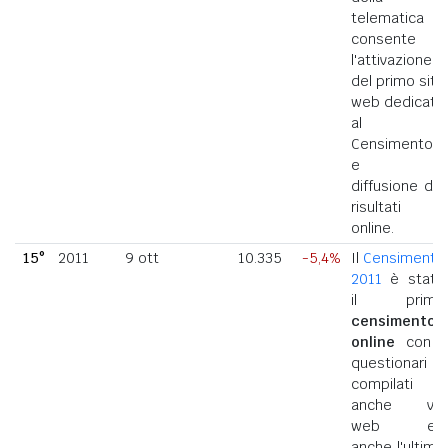
telematica
consente
l'attivazione
del primo sito
web dedicato
al
Censimento
e la
diffusione dei
risultati
online.
15°
2011
9 ott
10.335
-5,4%
Il
Censimento
2011
è stato
il primo
censimento
online
con i
questionari
compilati
anche via
web ed
anche l'ultimo