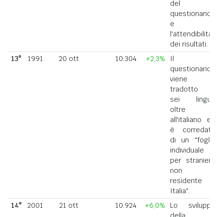
del
questionario
e
l'attendibilità
dei risultati.
13°
1991
20 ott
10.304
+2,3%
Il
questionario
viene
tradotto in
sei lingue
oltre
all'italiano ed
è corredato
di un "foglio
individuale
per straniero
non
residente in
Italia".
14°
2001
21 ott
10.924
+6,0%
Lo sviluppo
della