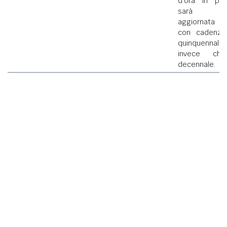
d'ora in poi
sarà
aggiornata
con cadenza
quinquennale
invece che
decennale.