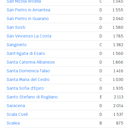
San Nicola Arcella
C
1.045
San Pietro in Amantea
D
1.555
San Pietro in Guarano
D
2.040
San Sosti
D
1.580
San Vincenzo La Costa
D
1.785
Sangineto
C
1.382
Sant'Agata di Esaro
D
1.560
Santa Caterina Albanese
D
1.866
Santa Domenica Talao
D
1.416
Santa Maria del Cedro
C
1.030
Santa Sofia d'Epiro
D
1.935
Santo Stefano di Rogliano
E
2.113
Saracena
D
2.014
Scala Coeli
D
1.537
Scalea
B
875