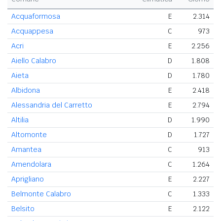
Acquaformosa
E
2.314
Acquappesa
C
973
Acri
E
2.256
Aiello Calabro
D
1.808
Aieta
D
1.780
Albidona
E
2.418
Alessandria del Carretto
E
2.794
Altilia
D
1.990
Altomonte
D
1.727
Amantea
C
913
Amendolara
C
1.264
Aprigliano
E
2.227
Belmonte Calabro
C
1.333
Belsito
E
2.122