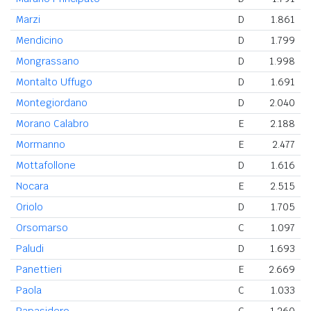
Marzi
D
1.861
Mendicino
D
1.799
Mongrassano
D
1.998
Montalto Uffugo
D
1.691
Montegiordano
D
2.040
Morano Calabro
E
2.188
Mormanno
E
2.477
Mottafollone
D
1.616
Nocara
E
2.515
Oriolo
D
1.705
Orsomarso
C
1.097
Paludi
D
1.693
Panettieri
E
2.669
Paola
C
1.033
Papasidero
C
1.260