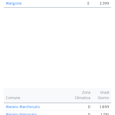
Mangone
E
2.399
Zona
Gradi
Comune
Climatica
Giorno
Marano Marchesato
D
1.899
Marano Principato
D
1.791