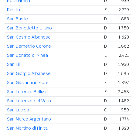
Rota Greca
D
1.939
Rovito
E
2.279
San Basile
D
1.883
San Benedetto Ullano
D
1.750
San Cosmo Albanese
D
1.623
San Demetrio Corone
D
1.862
San Donato di Ninea
E
2.421
San Fili
D
1.930
San Giorgio Albanese
D
1.695
San Giovanni in Fiore
E
2.897
San Lorenzo Bellizzi
E
2.458
San Lorenzo del Vallo
D
1.482
San Lucido
C
959
San Marco Argentano
D
1.774
San Martino di Finita
D
1.923