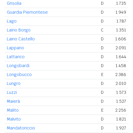
Grisolia
D
1.735
Guardia Piemontese
D
1.949
Lago
D
1.787
Laino Borgo
C
1.351
Laino Castello
D
1.606
Lappano
D
2.091
Lattarico
D
1.644
Longobardi
D
1.458
Longobucco
E
2.386
Lungro
D
2.010
Luzzi
D
1.573
Maierà
D
1.527
Malito
E
2.256
Malvito
D
1.821
Mandatoriccio
D
1.927