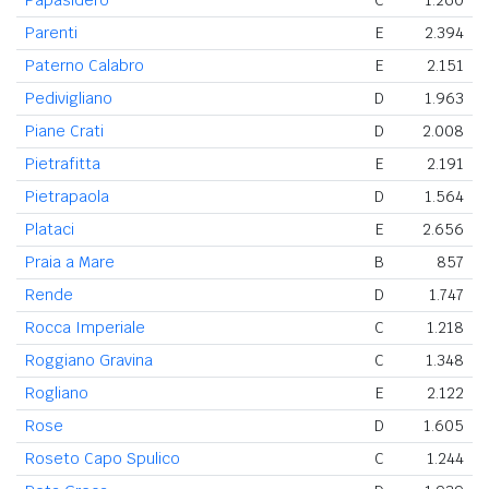
Parenti
E
2.394
Paterno Calabro
E
2.151
Pedivigliano
D
1.963
Piane Crati
D
2.008
Pietrafitta
E
2.191
Pietrapaola
D
1.564
Plataci
E
2.656
Praia a Mare
B
857
Rende
D
1.747
Rocca Imperiale
C
1.218
Roggiano Gravina
C
1.348
Rogliano
E
2.122
Rose
D
1.605
Roseto Capo Spulico
C
1.244