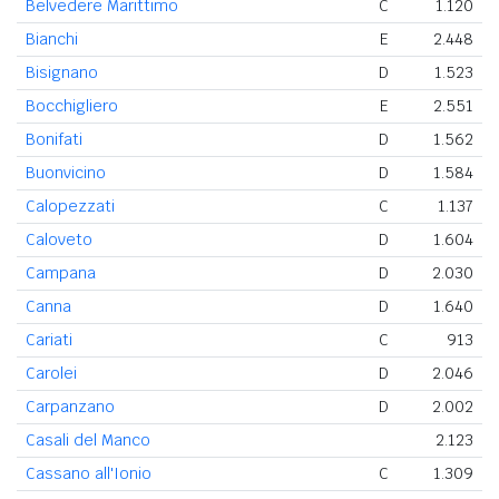
Belvedere Marittimo
C
1.120
Bianchi
E
2.448
Bisignano
D
1.523
Bocchigliero
E
2.551
Bonifati
D
1.562
Buonvicino
D
1.584
Calopezzati
C
1.137
Caloveto
D
1.604
Campana
D
2.030
Canna
D
1.640
Cariati
C
913
Carolei
D
2.046
Carpanzano
D
2.002
Casali del Manco
2.123
Cassano all'Ionio
C
1.309