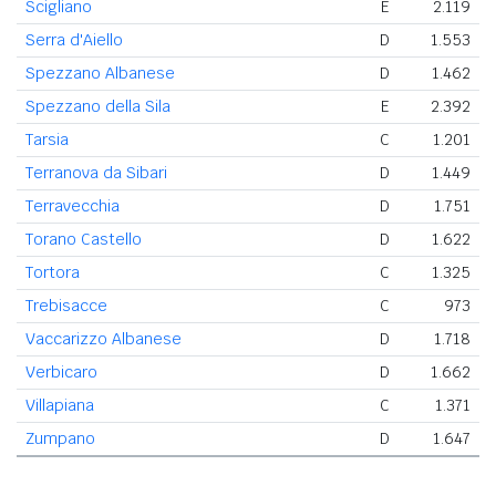
Scigliano
E
2.119
Serra d'Aiello
D
1.553
Spezzano Albanese
D
1.462
Spezzano della Sila
E
2.392
Tarsia
C
1.201
Terranova da Sibari
D
1.449
Terravecchia
D
1.751
Torano Castello
D
1.622
Tortora
C
1.325
Trebisacce
C
973
Vaccarizzo Albanese
D
1.718
Verbicaro
D
1.662
Villapiana
C
1.371
Zumpano
D
1.647