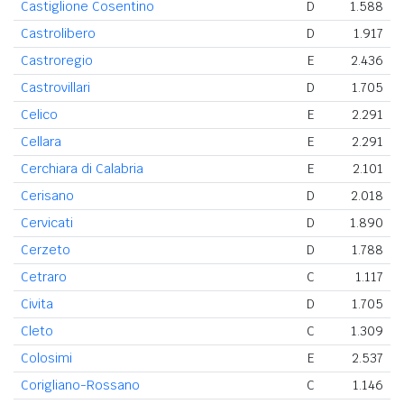
Castiglione Cosentino
D
1.588
Castrolibero
D
1.917
Castroregio
E
2.436
Castrovillari
D
1.705
Celico
E
2.291
Cellara
E
2.291
Cerchiara di Calabria
E
2.101
Cerisano
D
2.018
Cervicati
D
1.890
Cerzeto
D
1.788
Cetraro
C
1.117
Civita
D
1.705
Cleto
C
1.309
Colosimi
E
2.537
Corigliano-Rossano
C
1.146