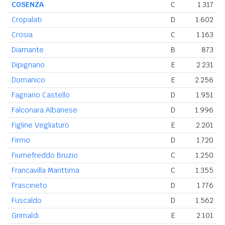
COSENZA
C
1.317
Cropalati
D
1.602
Crosia
C
1.163
Diamante
B
873
Dipignano
E
2.231
Domanico
E
2.256
Fagnano Castello
D
1.951
Falconara Albanese
D
1.996
Figline Vegliaturo
E
2.201
Firmo
D
1.720
Fiumefreddo Bruzio
C
1.250
Francavilla Marittima
C
1.355
Frascineto
D
1.776
Fuscaldo
D
1.562
Grimaldi
E
2.101