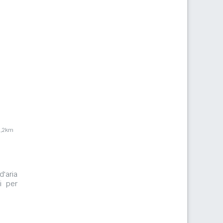
7,2km
d'aria
i per