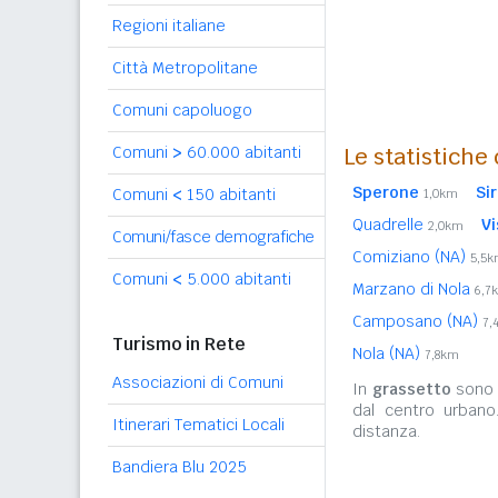
Regioni italiane
Città Metropolitane
Comuni capoluogo
Comuni
>
60.000 abitanti
Le statistiche
Sperone
Si
Comuni
<
150 abitanti
1,0km
Quadrelle
Vi
2,0km
Comuni/fasce demografiche
Comiziano (NA)
5,5
Comuni
<
5.000 abitanti
Marzano di Nola
6,7
Camposano (NA)
7,
Turismo in Rete
Nola (NA)
7,8km
Associazioni di Comuni
In
grassetto
sono r
dal centro urbano
Itinerari Tematici Locali
distanza.
Bandiera Blu 2025