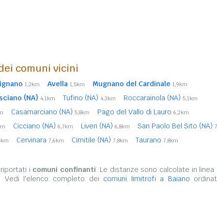
 dei comuni vicini
rignano
Avella
Mugnano del Cardinale
1,2km
1,5km
1,9km
sciano (NA)
Tufino (NA)
Roccarainola (NA)
4,1km
4,3km
5,1km
Casamarciano (NA)
Pago del Vallo di Lauro
km
5,8km
6,2km
Cicciano (NA)
Liveri (NA)
San Paolo Bel Sito (NA)
km
6,7km
6,8km
Cervinara
Cimitile (NA)
Taurano
4km
7,6km
7,8km
7,8km
iportati i
comuni confinanti
. Le distanze sono calcolate in linea 
. Vedi l'elenco completo dei
comuni limitrofi a Baiano
ordinat