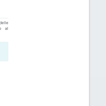
delle
to al