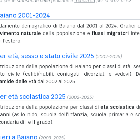
na per le statistiche delle province e
freccia su
per la prov. di AV
aiano 2001-2024
damento demografico di Baiano dal 2001 al 2024. Grafici c
vimento naturale
della popolazione e
flussi migratori
inte
 l'estero.
r età, sesso e stato civile 2025
(2002-2025)
tribuzione della popolazione di Baiano per classi di età, se
to civile (celibi/nubili, coniugati, divorziati e vedovi). D
ramide delle Età
dal 2002 al 2025.
er età scolastica 2025
(2002-2025)
tribuzione della popolazione per classi di
età scolastica
da
anni (asilo nido, scuola dell'infanzia, scuola primaria e s
ondaria di I e II grado).
ieri a Baiano
(2003-2025)