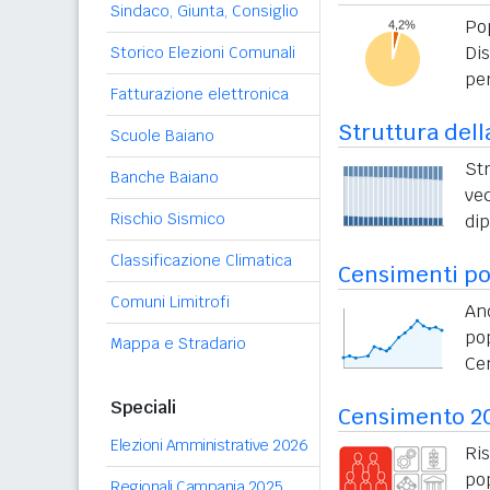
Sindaco, Giunta, Consiglio
Po
Di
Storico Elezioni Comunali
per
Fatturazione elettronica
Struttura dell
Scuole Baiano
St
Banche Baiano
vec
Rischio Sismico
di
Classificazione Climatica
Censimenti po
Comuni Limitrofi
An
po
Mappa e Stradario
Ce
Speciali
Censimento 2
Elezioni Amministrative 2026
Ri
po
Regionali Campania 2025