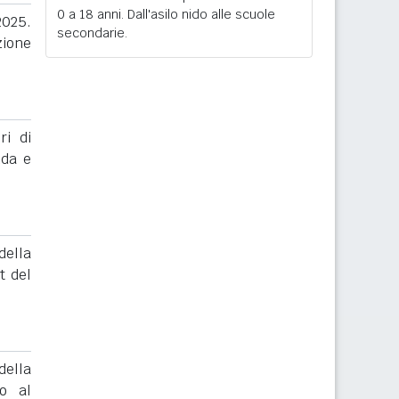
0 a 18 anni. Dall'asilo nido alle scuole
2025.
secondarie.
zione
ri di
nda e
ella
t del
ella
to al