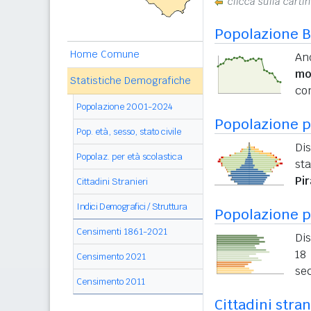
clicca sulla carti
Popolazione B
Home Comune
An
mo
Statistiche Demografiche
con
Popolazione 2001-2024
Popolazione pe
Pop. età, sesso, stato civile
Dis
Popolaz. per età scolastica
sta
Pi
Cittadini Stranieri
Indici Demografici / Struttura
Popolazione p
Censimenti 1861-2021
Dis
18 
Censimento 2021
sec
Censimento 2011
Cittadini stran