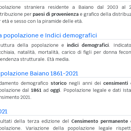
polazione straniera residente a Baiano dal 2003 al 
stribuzione per
paesi di provenienza
e grafico della distribu
 età e sesso con la piramide delle età.
a popolazione e Indici demografici
ruttura della popolazione e
indici demografici
. Indicato
chiaia, natalità, mortalità, carico di figli per donna feco
pendenza strutturale. Età media.
polazione Baiano 1861-2021
damento demografico
storico
negli anni dei
censimenti
d
polazione dal
1861
ad
oggi
. Popolazione legale e dati Ista
nsimento 2021.
021
sultati della terza edizione del
Censimento permanente
d
polazione. Variazione della popolazione legale rispet