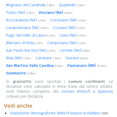
Mugnano del Cardinale
Quadrelle
2,8km
2,9km
Tufino (NA)
Visciano (NA)
3,3km
3,6km
Roccarainola (NA)
Comiziano (NA)
4,3km
4,5km
Casamarciano (NA)
Cicciano (NA)
4,9km
5,7km
Pago del Vallo di Lauro
Liveri (NA)
6,2km
6,3km
Marzano di Nola
Camposano (NA)
6,3km
6,4km
San Paolo Bel Sito (NA)
Cimitile (NA)
6,5km
6,8km
Nola (NA)
Cervinara
Taurano
7,0km
7,6km
8,0km
San Martino Valle Caudina
Pannarano (BN)
9,5km
10,3km
Summonte
11,8km
In
grassetto
sono riportati i
comuni confinanti
. Le
distanze sono calcolate in linea d'aria dal centro urbano.
Vedi l'elenco completo dei
comuni limitrofi a Sperone
ordinati per distanza.
Vedi anche
Statistiche demografiche della Provincia di Avellino
con