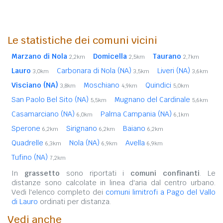
Le statistiche dei comuni vicini
Marzano di Nola
Domicella
Taurano
2,2km
2,5km
2,7km
Lauro
Carbonara di Nola (NA)
Liveri (NA)
3,0km
3,5km
3,6km
Visciano (NA)
Moschiano
Quindici
3,8km
4,9km
5,0km
San Paolo Bel Sito (NA)
Mugnano del Cardinale
5,5km
5,6km
Casamarciano (NA)
Palma Campania (NA)
6,0km
6,1km
Sperone
Sirignano
Baiano
6,2km
6,2km
6,2km
Quadrelle
Nola (NA)
Avella
6,3km
6,9km
6,9km
Tufino (NA)
7,2km
In
grassetto
sono riportati i
comuni confinanti
. Le
distanze sono calcolate in linea d'aria dal centro urbano.
Vedi l'elenco completo dei
comuni limitrofi a Pago del Vallo
di Lauro
ordinati per distanza.
Vedi anche