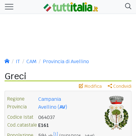
IT
CAM
Provincia di Avellino
Greci
Modifica
Condividi
Regione
Campania
Provincia
Avellino (
AV
)
Codice Istat
064037
Cod.catastale
E161
[1]
Popolazione
594
ab.
(01/01/2026 - Istat)