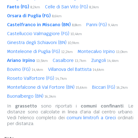
Faeto (FG)
Celle di San Vito (FG)
8,2km
8,3km
Orsara di Puglia (FG)
8,6km
Castelfranco in Miscano (BN)
Panni (FG)
8,8km
9,4km
Castelluccio Valmaggiore (FG)
10,4km
Ginestra degli Schiavoni (BN)
10,9km
Monteleone di Puglia (FG)
Montecalvo Irpino
12,2km
13,0km
Ariano Irpino
Casalbore
Zungoli
13,5km
13,7km
14,4km
Bovino (FG)
Villanova del Battista
14,4km
14,6km
Roseto Valfortore (FG)
14,7km
Montefalcone di Val Fortore (BN)
Biccari (FG)
15,6km
16,2km
Buonalbergo (BN)
16,3km
In
grassetto
sono riportati i
comuni confinanti
. Le
distanze sono calcolate in linea d'aria dal centro urbano.
Vedi l'elenco completo dei
comuni limitrofi a Greci
ordinati
per distanza.