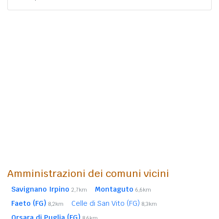
Amministrazioni dei comuni vicini
Savignano Irpino
Montaguto
2,7km
6,6km
Faeto (FG)
Celle di San Vito (FG)
8,2km
8,3km
Orsara di Puglia (FG)
8,6km