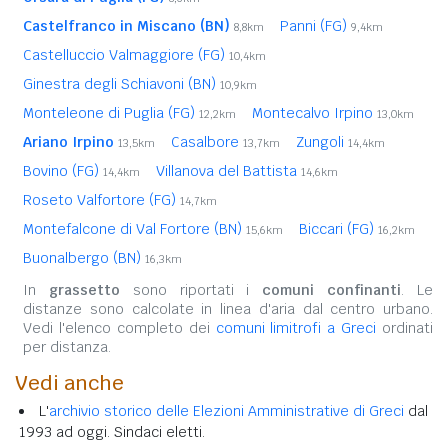
Castelfranco in Miscano (BN)
Panni (FG)
8,8km
9,4km
Castelluccio Valmaggiore (FG)
10,4km
Ginestra degli Schiavoni (BN)
10,9km
Monteleone di Puglia (FG)
Montecalvo Irpino
12,2km
13,0km
Ariano Irpino
Casalbore
Zungoli
13,5km
13,7km
14,4km
Bovino (FG)
Villanova del Battista
14,4km
14,6km
Roseto Valfortore (FG)
14,7km
Montefalcone di Val Fortore (BN)
Biccari (FG)
15,6km
16,2km
Buonalbergo (BN)
16,3km
In
grassetto
sono riportati i
comuni confinanti
. Le
distanze sono calcolate in linea d'aria dal centro urbano.
Vedi l'elenco completo dei
comuni limitrofi a Greci
ordinati
per distanza.
Vedi anche
L'
archivio storico delle Elezioni Amministrative di Greci
dal
1993 ad oggi. Sindaci eletti.