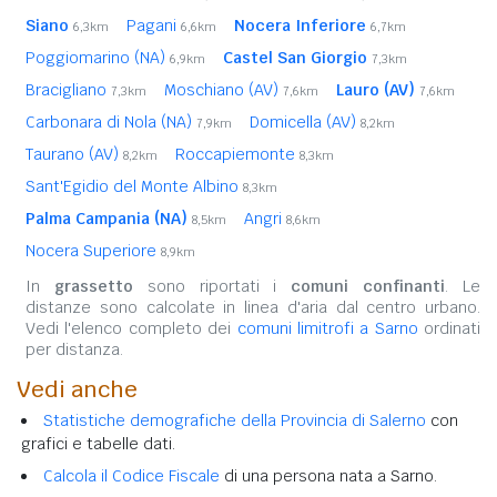
Siano
Pagani
Nocera Inferiore
6,3km
6,6km
6,7km
Poggiomarino (NA)
Castel San Giorgio
6,9km
7,3km
Bracigliano
Moschiano (AV)
Lauro (AV)
7,3km
7,6km
7,6km
Carbonara di Nola (NA)
Domicella (AV)
7,9km
8,2km
Taurano (AV)
Roccapiemonte
8,2km
8,3km
Sant'Egidio del Monte Albino
8,3km
Palma Campania (NA)
Angri
8,5km
8,6km
Nocera Superiore
8,9km
In
grassetto
sono riportati i
comuni confinanti
. Le
distanze sono calcolate in linea d'aria dal centro urbano.
Vedi l'elenco completo dei
comuni limitrofi a Sarno
ordinati
per distanza.
Vedi anche
Statistiche demografiche della Provincia di Salerno
con
grafici e tabelle dati.
Calcola il Codice Fiscale
di una persona nata a Sarno.