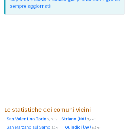
sempre aggiornati!
Le statistiche dei comuni vicini
San Valentino Torio
Striano (NA)
2,7km
3,7km
San Marzano sul Sarno
Quindici (AV)
5,1km
6,3km