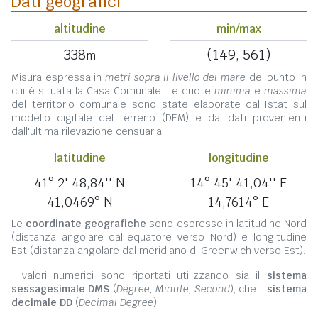
Dati geografici
altitudine
min/max
338
(149, 561)
m
Misura espressa in
metri sopra il livello del mare
del punto in
cui è situata la Casa Comunale. Le quote
minima
e
massima
del territorio comunale sono state elaborate dall'Istat sul
modello digitale del terreno (DEM) e dai dati provenienti
dall'ultima rilevazione censuaria.
latitudine
longitudine
41° 2' 48,84'' N
14° 45' 41,04'' E
41,0469° N
14,7614° E
Le
coordinate geografiche
sono espresse in latitudine Nord
(distanza angolare dall'equatore verso Nord) e longitudine
Est (distanza angolare dal meridiano di Greenwich verso Est).
I valori numerici sono riportati utilizzando sia il
sistema
sessagesimale DMS
(
Degree, Minute, Second
), che il
sistema
decimale DD
(
Decimal Degree
).