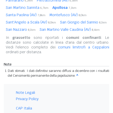
Pannarano
Pietrastornina (AV)
6,3km
6,5km
San Martino Sannita
Apollosa
6,7km
7,1km
Santa Paolina (AV)
Montefusco (AV)
7,8km
8,0km
Sant'Angelo a Scala (AV)
San Giorgio del Sannio
8,0km
8,1km
San Nazzaro
San Martino Valle Caudina (AV)
8,1km
8,4km
In
grassetto
sono riportati i
comuni confinanti
. Le
distanze sono calcolate in linea d'aria dal centro urbano.
Vedi l'elenco completo dei
comuni limitrofi a Ceppaloni
ordinati per distanza.
Note
Dati stimati. I dati definitivi saranno diffusi a dicembre con i risultati
del Censimento permanente della popolazione.
^
Note Legali
Privacy Policy
CAP Italia