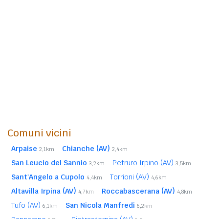
Comuni vicini
Arpaise
Chianche (AV)
2,1km
2,4km
San Leucio del Sannio
Petruro Irpino (AV)
3,2km
3,5km
Sant'Angelo a Cupolo
Torrioni (AV)
4,4km
4,6km
Altavilla Irpina (AV)
Roccabascerana (AV)
4,7km
4,8km
Tufo (AV)
San Nicola Manfredi
6,1km
6,2km