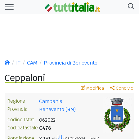
IT
CAM
Provincia di Benevento
Ceppaloni
Modifica
Condividi
Regione
Campania
Provincia
Benevento (
BN
)
Codice Istat
062022
Cod.catastale
C476
[1]
Popolazione
3.181
ab.
(01/01/2026 - Istat)