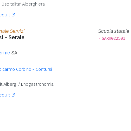
Ospitalita' Alberghiera
edu.it
nale Servizi
Scuola statale
i - Serale
»
SARH022501
Terme
SA
Epicarmo Corbino - Contursi
:
it.Alberg. / Enogastronomia
edu.it