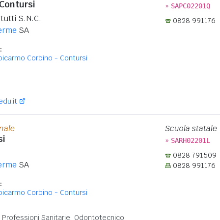
 Contursi
»
SAPC02201Q
tutti S.N.C.
0828 991176
Terme
SA
:
Epicarmo Corbino - Contursi
:
edu.it
onale
Scuola statale
si
»
SARH02201L
0828 791509
Terme
SA
0828 991176
:
Epicarmo Corbino - Contursi
:
lle Professioni Sanitarie: Odontotecnico