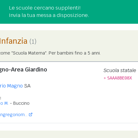
Le scuole cercano supplenti!
Invia la tua messa a disposizione.
'Infanzia
(1)
ome "Scuola Materna". Per bambini fino a 5 anni.
gno-Area Giardino
Scuola statale
»
SAAA8BE08X
rio Magno
SA
:
o M.
- Buccino
ngregoriom...