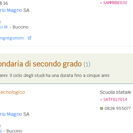
»
i 16
SAMM8BE03V
rio Magno
SA
:
o M.
- Buccino
ngregoriom...
ondaria di secondo grado
(1)
nni. Il ciclo degli studi ha una durata fino a cinque anni.
Tecnologico
Scuola statale
»
SATF027014
0828 955077
rio Magno
SA
:
s
- Buccino