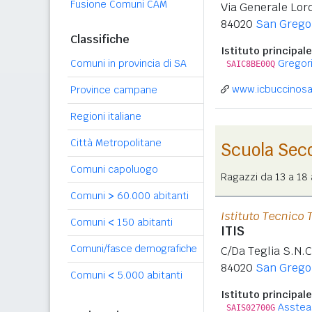
Fusione Comuni CAM
Via Generale Lord
84020
San Grego
Classifiche
Istituto principale
Comuni in provincia di SA
Gregori
SAIC8BE00Q
www.icbuccinosa
Province campane
Regioni italiane
Città Metropolitane
Scuola Sec
Comuni capoluogo
Ragazzi da 13 a 18 a
Comuni
>
60.000 abitanti
Istituto Tecnico 
Comuni
<
150 abitanti
ITIS
Comuni/fasce demografiche
C/Da Teglia S.N.C
84020
San Grego
Comuni
<
5.000 abitanti
Istituto principale
Asstea
SAIS02700G