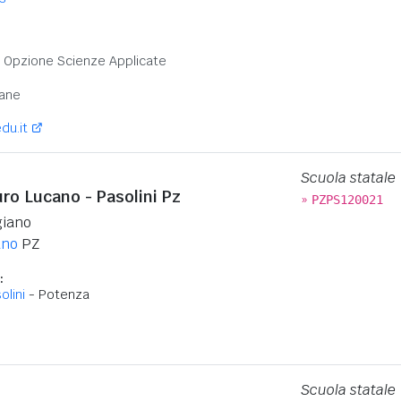
:
 - Opzione Scienze Applicate
ane
du.it
Scuola statale
uro Lucano - Pasolini Pz
»
PZPS120021
giano
ano
PZ
:
olini
- Potenza
:
Scuola statale