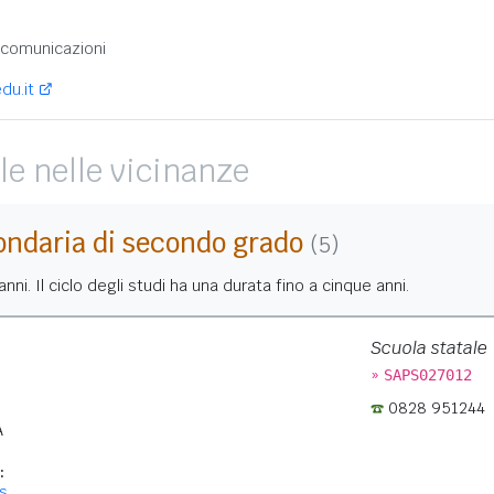
:
ecomunicazioni
du.it
le nelle vicinanze
ondaria di secondo grado
(5)
nni. Il ciclo degli studi ha una durata fino a cinque anni.
Scuola statale
»
SAPS027012
0828 951244
A
:
s