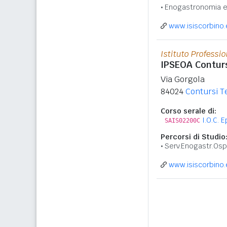
Enogastronomia e 
www.isiscorbino.
Istituto Professio
IPSEOA Conturs
Via Gorgola
84024
Contursi 
Corso serale di:
I.O.C. 
SAIS02200C
Percorsi di Studio
Serv.Enogastr.Osp
www.isiscorbino.