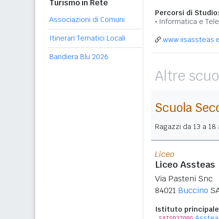
Turismo in Rete
Percorsi di Studio
Associazioni di Comuni
Informatica e Tel
Itinerari Tematici Locali
www.iisassteas.e
Bandiera Blu 2026
Altre scuo
Scuola Sec
Ragazzi da 13 a 18 a
Liceo
Liceo Assteas
Via Pasteni Snc
84021
Buccino
S
Istituto principale
Asstea
SAIS02700G