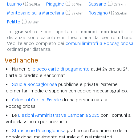
Laurino
(1)
Piaggine
(1)
Sassano
(1)
26,9km
26,9km
27,9km
Montesano sulla Marcellana
(1)
Roscigno
(1)
29,6km
33,4km
Felitto
(1)
33,8km
In
grassetto
sono riportati i
comuni confinanti
. Le
distanze sono calcolate in linea d'aria dal centro urbano.
Vedi l'elenco completo dei
comuni limitrofi a Roccagloriosa
ordinati per distanza.
Vedi anche
Numeri di
blocco carte di pagamento
attivi 24 ore su 24.
Carte di credito e Bancomat.
Scuole Roccagloriosa
pubbliche e private. Materne,
elementari, medie e superiori con codice meccanografico.
Calcola il Codice Fiscale
di una persona nata a
Roccagloriosa.
Le
Elezioni Amministrative Campania 2026
con i comuni al
voto classificati per provincia.
Statistiche Roccagloriosa
grafici con l'andamento della
popolazione, movimento naturale e flussi migratori.