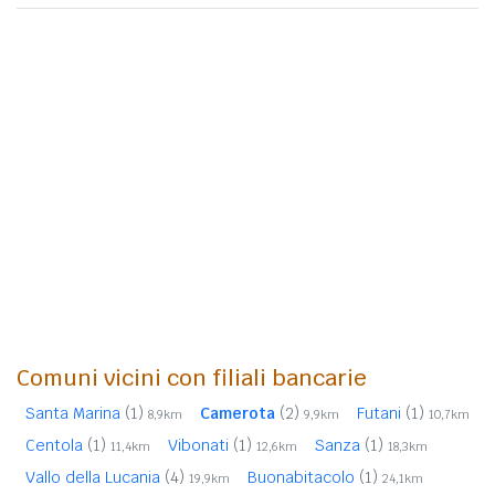
Comuni vicini con filiali bancarie
Santa Marina
(1)
Camerota
(2)
Futani
(1)
8,9km
9,9km
10,7km
Centola
(1)
Vibonati
(1)
Sanza
(1)
11,4km
12,6km
18,3km
Vallo della Lucania
(4)
Buonabitacolo
(1)
19,9km
24,1km