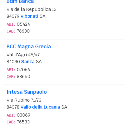
Bdm Banca
Via della Repubblica 13
84079
Vibonati
SA
05424
ABI:
76630
CAB:
BCC Magna Grecia
Val d'Agri 45/47
84030
Sanza
SA
07066
ABI:
88650
CAB:
Intesa Sanpaolo
Via Rubino 71/73
84078
Vallo della Lucania
SA
03069
ABI:
76533
CAB: