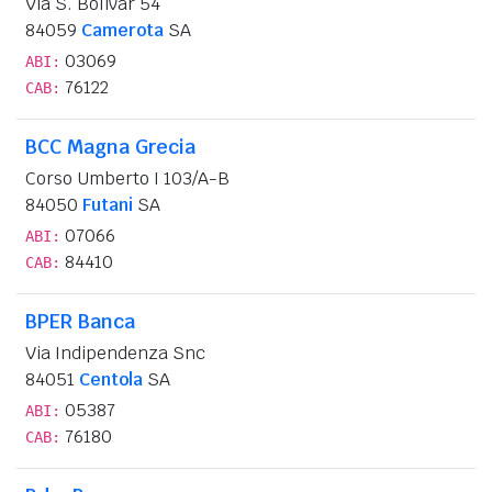
Via S. Bolivar 54
84059
Camerota
SA
03069
ABI:
76122
CAB:
BCC Magna Grecia
Corso Umberto I 103/A-B
84050
Futani
SA
07066
ABI:
84410
CAB:
BPER Banca
Via Indipendenza Snc
84051
Centola
SA
05387
ABI:
76180
CAB: