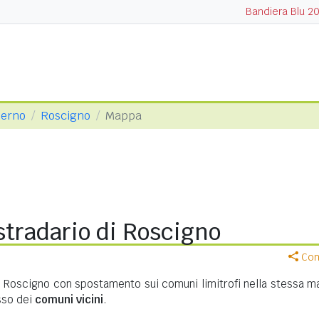
Bandiera Blu 2
lerno
Roscigno
Mappa
stradario di Roscigno
Cond
i Roscigno con spostamento sui comuni limitrofi nella stessa m
asso dei
comuni vicini
.