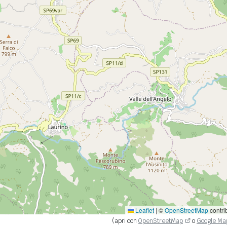
Leaflet
|
©
OpenStreetMap
contri
(apri con
OpenStreetMap
o
Google Ma