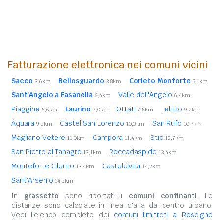
Fatturazione elettronica nei comuni vicini
Sacco
Bellosguardo
Corleto Monforte
3,6km
3,8km
5,1km
Sant'Angelo a Fasanella
Valle dell'Angelo
6,4km
6,4km
Piaggine
Laurino
Ottati
Felitto
6,6km
7,0km
7,6km
9,2km
Aquara
Castel San Lorenzo
San Rufo
9,3km
10,3km
10,7km
Magliano Vetere
Campora
Stio
11,0km
11,4km
12,7km
San Pietro al Tanagro
Roccadaspide
13,1km
13,4km
Monteforte Cilento
Castelcivita
13,4km
14,2km
Sant'Arsenio
14,3km
In
grassetto
sono riportati i
comuni confinanti
. Le
distanze sono calcolate in linea d'aria dal centro urbano.
Vedi l'elenco completo dei
comuni limitrofi a Roscigno