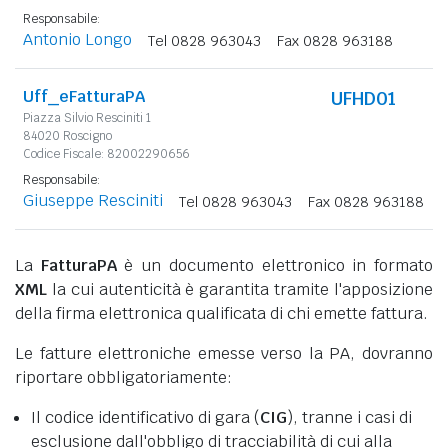
Responsabile:
Antonio Longo
Tel 0828 963043
Fax 0828 963188
Uff_eFatturaPA
UFHD01
Piazza Silvio Resciniti 1
84020 Roscigno
Codice Fiscale: 82002290656
Responsabile:
Giuseppe Resciniti
Tel 0828 963043
Fax 0828 963188
La
FatturaPA
è un documento elettronico in formato
XML
la cui autenticità è garantita tramite l'apposizione
della firma elettronica qualificata di chi emette fattura.
Le fatture elettroniche emesse verso la PA, dovranno
riportare obbligatoriamente:
Il codice identificativo di gara (
CIG
), tranne i casi di
esclusione dall'obbligo di tracciabilità di cui alla