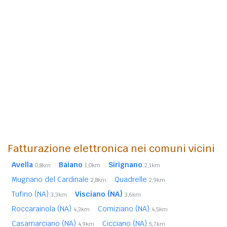
Fatturazione elettronica nei comuni vicini
Avella
Baiano
Sirignano
0,8km
1,0km
2,1km
Mugnano del Cardinale
Quadrelle
2,8km
2,9km
Tufino (NA)
Visciano (NA)
3,3km
3,6km
Roccarainola (NA)
Comiziano (NA)
4,3km
4,5km
Casamarciano (NA)
Cicciano (NA)
4,9km
5,7km