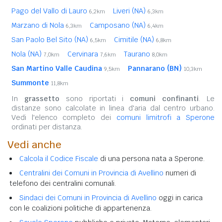
Pago del Vallo di Lauro
Liveri (NA)
6,2km
6,3km
Marzano di Nola
Camposano (NA)
6,3km
6,4km
San Paolo Bel Sito (NA)
Cimitile (NA)
6,5km
6,8km
Nola (NA)
Cervinara
Taurano
7,0km
7,6km
8,0km
San Martino Valle Caudina
Pannarano (BN)
9,5km
10,3km
Summonte
11,8km
In
grassetto
sono riportati i
comuni confinanti
. Le
distanze sono calcolate in linea d'aria dal centro urbano.
Vedi l'elenco completo dei
comuni limitrofi a Sperone
ordinati per distanza.
Vedi anche
Calcola il Codice Fiscale
di una persona nata a Sperone.
Centralini dei Comuni in Provincia di Avellino
numeri di
telefono dei centralini comunali.
Sindaci dei Comuni in Provincia di Avellino
oggi in carica
con le coalizioni politiche di appartenenza.