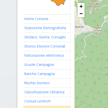
+
−
Home Comune
Statistiche Demografiche
Sindaco, Giunta, Consiglio
Storico Elezioni Comunali
Fatturazione elettronica
Scuole Campagna
Banche Campagna
Rischio Sismico
Classificazione Climatica
Comuni Limitrofi