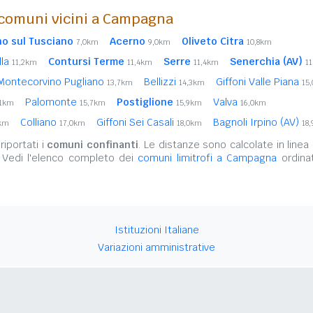
comuni vicini a Campagna
o sul Tusciano
Acerno
Oliveto Citra
7,0km
9,0km
10,8km
lla
Contursi Terme
Serre
Senerchia (AV)
11,2km
11,4km
11,4km
1
Montecorvino Pugliano
Bellizzi
Giffoni Valle Piana
13,7km
14,3km
15
Palomonte
Postiglione
Valva
,1km
15,7km
15,9km
16,0km
Colliano
Giffoni Sei Casali
Bagnoli Irpino (AV)
4km
17,0km
18,0km
18
iportati i
comuni confinanti
. Le distanze sono calcolate in linea 
. Vedi l'elenco completo dei
comuni limitrofi a Campagna
ordinat
Istituzioni Italiane
Variazioni amministrative