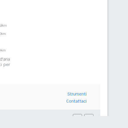
1,8km
,0km
,9km
d'aria
i per
Strumenti
Contattaci
Seguici su