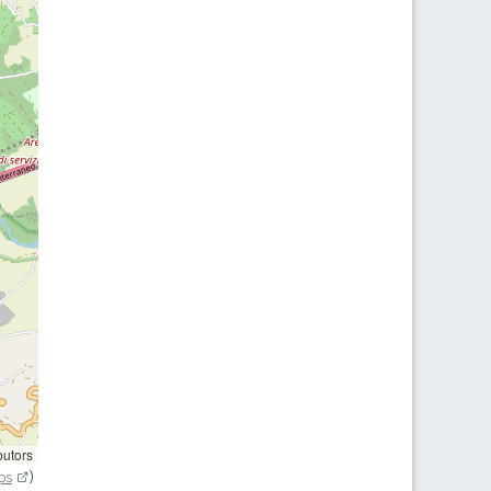
butors
ps
)