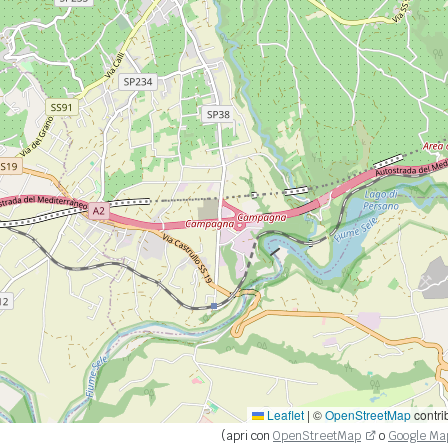
Leaflet
|
©
OpenStreetMap
contri
(apri con
OpenStreetMap
o
Google Ma