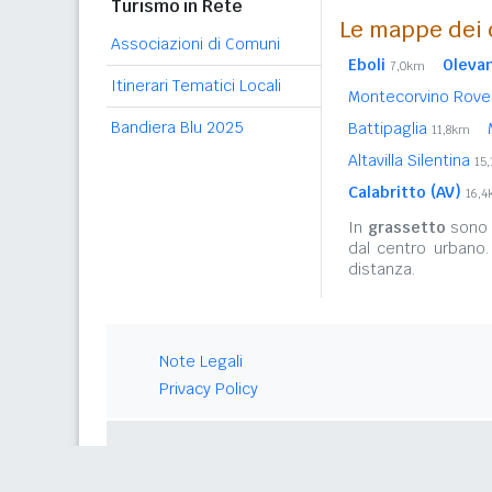
Turismo in Rete
Le mappe dei 
Associazioni di Comuni
Eboli
Olevan
7,0km
Itinerari Tematici Locali
Montecorvino Rove
Bandiera Blu 2025
Battipaglia
11,8km
Altavilla Silentina
15
Calabritto (AV)
16,
In
grassetto
sono r
dal centro urbano
distanza.
Note Legali
Privacy Policy
© 2026 Gwind