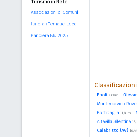
Turismo in Rete
Associazioni di Comuni
Itinerari Tematici Locali
Bandiera Blu 2025
Classificazion
Eboli
Olevan
7,0km
Montecorvino Rove
Battipaglia
11,8km
Altavilla Silentina
15
Calabritto (AV)
16,