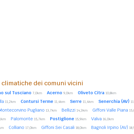
i climatiche dei comuni vicini
o sul Tusciano
Acerno
Oliveto Citra
7,0km
9,0km
10,8km
lla
Contursi Terme
Serre
Senerchia (AV)
11,2km
11,4km
11,4km
1
Montecorvino Pugliano
Bellizzi
Giffoni Valle Piana
13,7km
14,3km
15
Palomonte
Postiglione
Valva
,1km
15,7km
15,9km
16,0km
Colliano
Giffoni Sei Casali
Bagnoli Irpino (AV)
4km
17,0km
18,0km
18