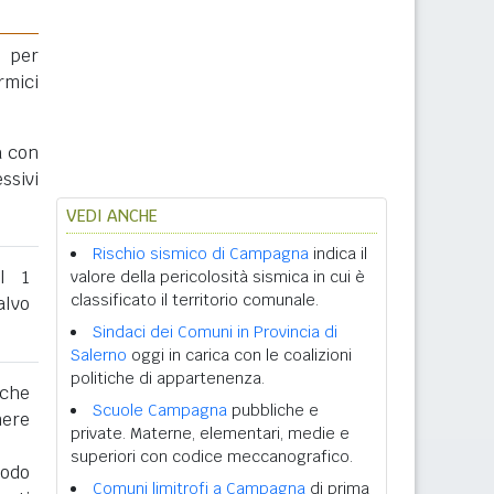
 per
rmici
a con
ssivi
VEDI ANCHE
Rischio sismico di Campagna
indica il
al 1
valore della pericolosità sismica in cui è
classificato il territorio comunale.
lvo
Sindaci dei Comuni in Provincia di
Salerno
oggi in carica con le coalizioni
politiche di appartenenza.
 che
Scuole Campagna
pubbliche e
nere
private. Materne, elementari, medie e
superiori con codice meccanografico.
iodo
Comuni limitrofi a Campagna
di prima