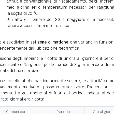
annuale convenzionale di riscaldamento, degli increm
medi giornalieri di temperatura necessari per raggiun
la soglia di 20 °C.
Più alto è il valore del GG e maggiore è la necessit
tenere acceso l'impianto termico.
ano è suddiviso in sei
zone climatiche
che variano in funzion
pendentemente dall'ubicazione geografica.
nsione degli impianti è ridotto di un’ora al giorno e il perio
corciato di 15 giorni, posticipando di 8 giorni la data di ini
 data di fine esercizio.
uazioni climatiche particolarmente severe, le autorità comu
vedimento motivato, possono autorizzare l’accensione 
limentati a gas anche al di fuori dei periodi indicati al dec
ata giornaliera ridotta.
Comuni con
Periodo
Ore al giorn