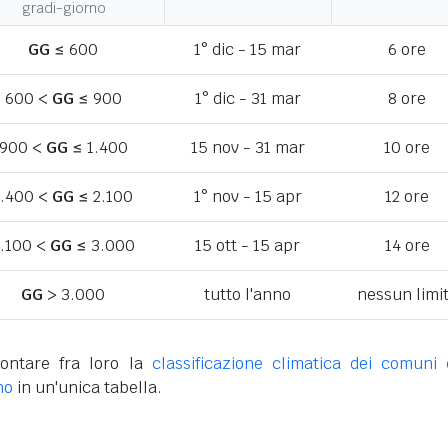
gradi-giorno
GG
≤ 600
1° dic - 15 mar
6 ore
600 <
GG
≤ 900
1° dic - 31 mar
8 ore
900 <
GG
≤ 1.400
15 nov - 31 mar
10 ore
1.400 <
GG
≤ 2.100
1° nov - 15 apr
12 ore
.100 <
GG
≤ 3.000
15 ott - 15 apr
14 ore
GG
> 3.000
tutto l'anno
nessun limi
ontare fra loro la
classificazione climatica dei comuni 
no
in un'unica tabella.