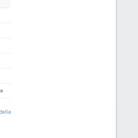
te
della