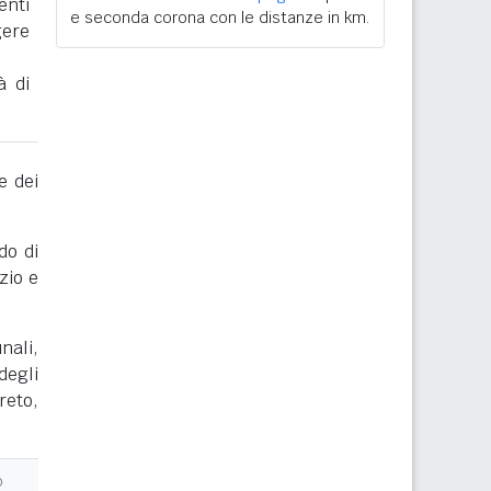
enti
e seconda corona con le distanze in km.
gere
à di
e dei
do di
zio e
nali,
degli
reto,
o