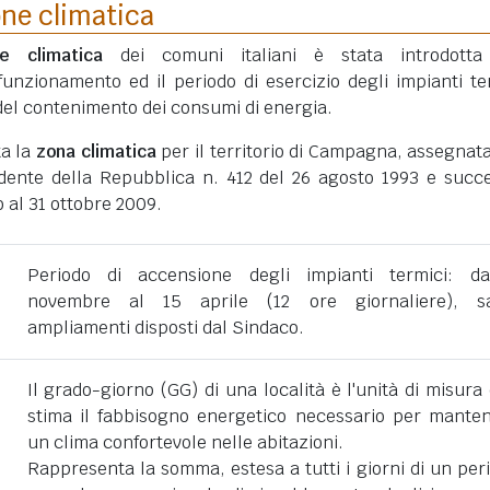
one climatica
ne climatica
dei comuni italiani è stata introdotta
funzionamento ed il periodo di esercizio degli impianti te
ni del contenimento dei consumi di energia.
ta la
zona climatica
per il territorio di Campagna, assegnat
dente della Repubblica n. 412 del 26 agosto 1993 e succe
 al 31 ottobre 2009.
Periodo di accensione degli impianti termici: d
novembre al 15 aprile (12 ore giornaliere), sa
ampliamenti disposti dal Sindaco.
Il grado-giorno (GG) di una località è l'unità di misura
stima il fabbisogno energetico necessario per mante
un clima confortevole nelle abitazioni.
Rappresenta la somma, estesa a tutti i giorni di un per