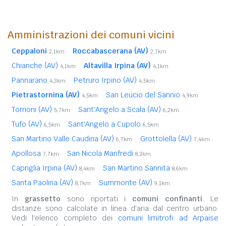
Amministrazioni dei comuni vicini
Ceppaloni
Roccabascerana (AV)
2,1km
2,7km
Chianche (AV)
Altavilla Irpina (AV)
4,1km
4,1km
Pannarano
Petruro Irpino (AV)
4,3km
4,5km
Pietrastornina (AV)
San Leucio del Sannio
4,5km
4,9km
Torrioni (AV)
Sant'Angelo a Scala (AV)
5,7km
6,2km
Tufo (AV)
Sant'Angelo a Cupolo
6,5km
6,5km
San Martino Valle Caudina (AV)
Grottolella (AV)
6,7km
7,4km
Apollosa
San Nicola Manfredi
7,7km
8,3km
Capriglia Irpina (AV)
San Martino Sannita
8,4km
8,6km
Santa Paolina (AV)
Summonte (AV)
8,7km
9,1km
In
grassetto
sono riportati i
comuni confinanti
. Le
distanze sono calcolate in linea d'aria dal centro urbano.
Vedi l'elenco completo dei
comuni limitrofi ad Arpaise