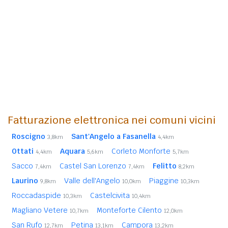
Fatturazione elettronica nei comuni vicini
Roscigno
Sant'Angelo a Fasanella
3,8km
4,4km
Ottati
Aquara
Corleto Monforte
4,4km
5,6km
5,7km
Sacco
Castel San Lorenzo
Felitto
7,4km
7,4km
8,2km
Laurino
Valle dell'Angelo
Piaggine
9,8km
10,0km
10,3km
Roccadaspide
Castelcivita
10,3km
10,4km
Magliano Vetere
Monteforte Cilento
10,7km
12,0km
San Rufo
Petina
Campora
12,7km
13,1km
13,2km