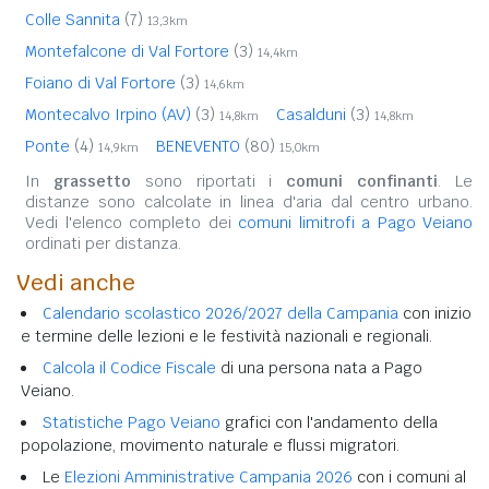
Colle Sannita
(7)
13,3km
Montefalcone di Val Fortore
(3)
14,4km
Foiano di Val Fortore
(3)
14,6km
Montecalvo Irpino (AV)
(3)
Casalduni
(3)
14,8km
14,8km
Ponte
(4)
BENEVENTO
(80)
14,9km
15,0km
In
grassetto
sono riportati i
comuni confinanti
. Le
distanze sono calcolate in linea d'aria dal centro urbano.
Vedi l'elenco completo dei
comuni limitrofi a Pago Veiano
ordinati per distanza.
Vedi anche
Calendario scolastico 2026/2027 della Campania
con inizio
e termine delle lezioni e le festività nazionali e regionali.
Calcola il Codice Fiscale
di una persona nata a Pago
Veiano.
Statistiche Pago Veiano
grafici con l'andamento della
popolazione, movimento naturale e flussi migratori.
Le
Elezioni Amministrative Campania 2026
con i comuni al