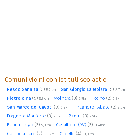
Comuni vicini con istituti scolastici
Pesco Sannita
(3)
San Giorgio La Molara
(5)
5,2km
5,7km
Pietrelcina
(5)
Molinara
(3)
Reino
(2)
5,9km
5,9km
6,3km
San Marco dei Cavoti
(9)
Fragneto l'Abate
(2)
6,9km
7,5km
Fragneto Monforte
(3)
Paduli
(3)
9,0km
9,2km
Buonalbergo
(3)
Casalbore (AV)
(3)
9,3km
11,4km
Campolattaro
(2)
Circello
(4)
12,6km
13,0km