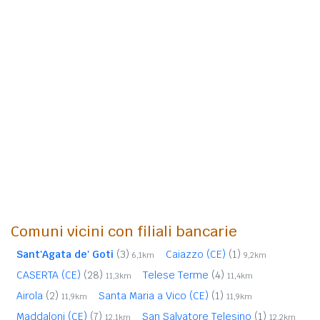
Comuni vicini con filiali bancarie
Sant'Agata de' Goti
(3)
Caiazzo (CE)
(1)
6,1km
9,2km
CASERTA (CE)
(28)
Telese Terme
(4)
11,3km
11,4km
Airola
(2)
Santa Maria a Vico (CE)
(1)
11,9km
11,9km
Maddaloni (CE)
(7)
San Salvatore Telesino
(1)
12,1km
12,2km