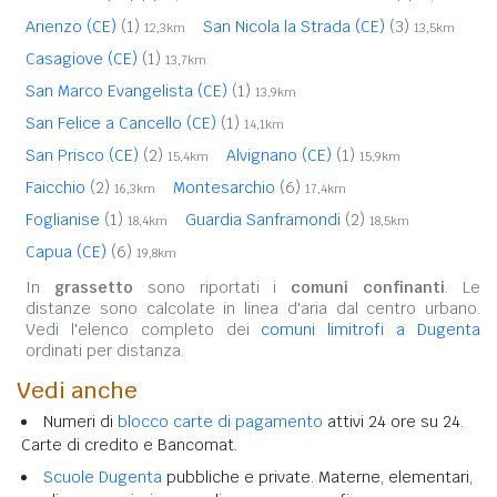
Arienzo (CE)
(1)
San Nicola la Strada (CE)
(3)
12,3km
13,5km
Casagiove (CE)
(1)
13,7km
San Marco Evangelista (CE)
(1)
13,9km
San Felice a Cancello (CE)
(1)
14,1km
San Prisco (CE)
(2)
Alvignano (CE)
(1)
15,4km
15,9km
Faicchio
(2)
Montesarchio
(6)
16,3km
17,4km
Foglianise
(1)
Guardia Sanframondi
(2)
18,4km
18,5km
Capua (CE)
(6)
19,8km
In
grassetto
sono riportati i
comuni confinanti
. Le
distanze sono calcolate in linea d'aria dal centro urbano.
Vedi l'elenco completo dei
comuni limitrofi a Dugenta
ordinati per distanza.
Vedi anche
Numeri di
blocco carte di pagamento
attivi 24 ore su 24.
Carte di credito e Bancomat.
Scuole Dugenta
pubbliche e private. Materne, elementari,