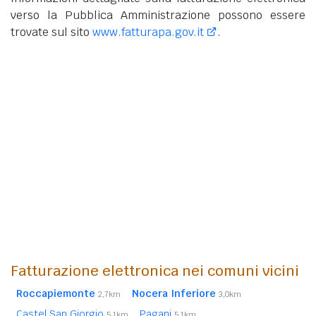
verso la Pubblica Amministrazione possono essere
trovate sul sito
www.fatturapa.gov.it
.
Fatturazione elettronica nei comuni vicini
Roccapiemonte
Nocera Inferiore
2,7km
3,0km
Castel San Giorgio
Pagani
5,1km
5,1km