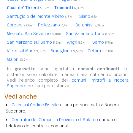
Cava de' Tirreni
Tramonti
5,3km
6,0km
Sant'Egidio del Monte Albino
Siano
6,6km
6,8km
Corbara
Pellezzano
Baronissi
7,0km
7,4km
8,3km
Mercato San Severino
San Valentino Torio
8,3km
8,5km
San Marzano sul Sarno
Angri
Sarno
8,5km
8,6km
8,9km
Vietri sul Mare
Bracigliano
Cetara
9,3km
9,5km
10,5km
Maiori
10,7km
In
grassetto
sono riportati i
comuni confinanti
. Le
distanze sono calcolate in linea d'aria dal centro urbano.
Vedi l'elenco completo dei
comuni limitrofi a Nocera
Superiore
ordinati per distanza.
Vedi anche
Calcola il Codice Fiscale
di una persona nata a Nocera
Superiore.
Centralini dei Comuni in Provincia di Salerno
numeri di
telefono dei centralini comunali.