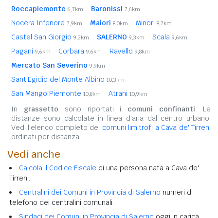
Roccapiemonte
Baronissi
6,7km
7,6km
Nocera Inferiore
Maiori
Minori
7,9km
8,0km
8,7km
Castel San Giorgio
SALERNO
Scala
9,2km
9,3km
9,6km
Pagani
Corbara
Ravello
9,6km
9,6km
9,8km
Mercato San Severino
9,9km
Sant'Egidio del Monte Albino
10,3km
San Mango Piemonte
Atrani
10,8km
10,9km
In
grassetto
sono riportati i
comuni confinanti
. Le
distanze sono calcolate in linea d'aria dal centro urbano.
Vedi l'elenco completo dei
comuni limitrofi a Cava de' Tirreni
ordinati per distanza.
Vedi anche
Calcola il Codice Fiscale
di una persona nata a Cava de'
Tirreni.
Centralini dei Comuni in Provincia di Salerno
numeri di
telefono dei centralini comunali.
Sindaci dei Comuni in Provincia di Salerno
oggi in carica