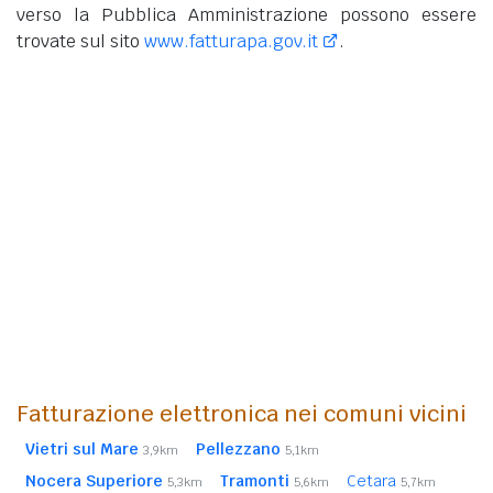
verso la Pubblica Amministrazione possono essere
trovate sul sito
www.fatturapa.gov.it
.
Fatturazione elettronica nei comuni vicini
Vietri sul Mare
Pellezzano
3,9km
5,1km
Nocera Superiore
Tramonti
Cetara
5,3km
5,6km
5,7km