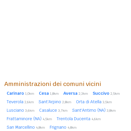
Amministrazioni dei comuni vicini
Carinaro
Cesa
Aversa
Succivo
1,0km
1,8km
2,3km
2,5km
Teverola
Sant'Arpino
Orta di Atella
2,6km
2,8km
3,5km
Lusciano
Casaluce
Sant'Antimo (NA)
3,6km
3,7km
3,8km
Frattaminore (NA)
Trentola Ducenta
4,5km
4,6km
San Marcellino
Frignano
4,8km
4,8km