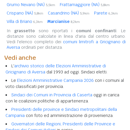
Grumo Nevano (NA)
Frattamaggiore (NA)
5,5km
5,8km
Crispano (NA)
Casandrino (NA)
Parete
5,8km
5,9km
6,3km
Villa di Briano
Marcianise
6,3km
8,2km
In
grassetto
sono riportati i
comuni confinanti
. Le
distanze sono calcolate in linea d'aria dal centro urbano.
Vedi l'elenco completo dei
comuni limitrofi a Gricignano di
Aversa
ordinati per distanza.
Vedi anche
L'
archivio storico delle Elezioni Amministrative di
Gricignano di Aversa
dal 1993 ad oggi. Sindaci eletti.
Le
Elezioni Amministrative Campania 2026
con i comuni al
voto classificati per provincia.
Sindaci dei Comuni in Provincia di Caserta
oggi in carica
con le coalizioni politiche di appartenenza.
Presidenti delle province e Sindaci metropolitani della
Campania
con foto ed amministrazione di provenienza.
Governatori delle Regioni, Presidenti delle Province e
Sindaci dei Comuni italiani
in carica.