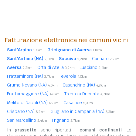
Fatturazione elettronica nei comuni vicini
Sant'Arpino
Gricignano di Aversa
1,7km
1,8km
Sant'Antimo (NA)
Succivo
Carinaro
2,1km
2,2km
2,2km
Aversa
Orta di Atella
Lusciano
2,3km
3,2km
3,4km
Frattaminore (NA)
Teverola
3,7km
4,0km
Grumo Nevano (NA)
Casandrino (NA)
4,0km
4,3km
Frattamaggiore (NA)
Trentola Ducenta
4,6km
4,7km
Melito di Napoli (NA)
Casaluce
4,9km
5,0km
Crispano (NA)
Giugliano in Campania (NA)
5,2km
5,3km
San Marcellino
Frignano
5,4km
5,7km
In
grassetto
sono riportati i
comuni confinanti
. Le
distanze sono calcolate in linea d'aria dal centro urbano.