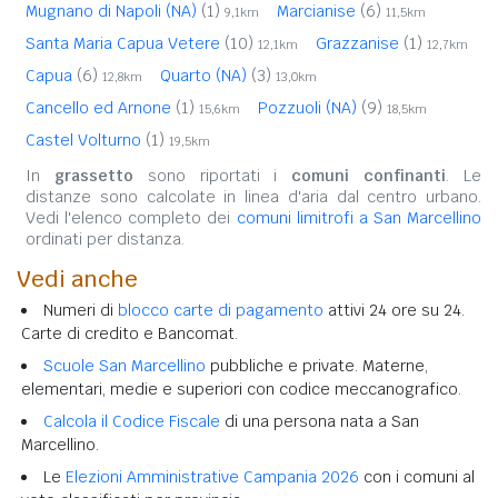
Mugnano di Napoli (NA)
(1)
Marcianise
(6)
9,1km
11,5km
Santa Maria Capua Vetere
(10)
Grazzanise
(1)
12,1km
12,7km
Capua
(6)
Quarto (NA)
(3)
12,8km
13,0km
Cancello ed Arnone
(1)
Pozzuoli (NA)
(9)
15,6km
18,5km
Castel Volturno
(1)
19,5km
In
grassetto
sono riportati i
comuni confinanti
. Le
distanze sono calcolate in linea d'aria dal centro urbano.
Vedi l'elenco completo dei
comuni limitrofi a San Marcellino
ordinati per distanza.
Vedi anche
Numeri di
blocco carte di pagamento
attivi 24 ore su 24.
Carte di credito e Bancomat.
Scuole San Marcellino
pubbliche e private. Materne,
elementari, medie e superiori con codice meccanografico.
Calcola il Codice Fiscale
di una persona nata a San
Marcellino.
Le
Elezioni Amministrative Campania 2026
con i comuni al