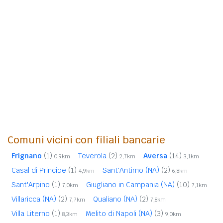
Comuni vicini con filiali bancarie
Frignano
(1)
Teverola
(2)
Aversa
(14)
0,9km
2,7km
3,1km
Casal di Principe
(1)
Sant'Antimo (NA)
(2)
4,9km
6,8km
Sant'Arpino
(1)
Giugliano in Campania (NA)
(10)
7,0km
7,1km
Villaricca (NA)
(2)
Qualiano (NA)
(2)
7,7km
7,8km
Villa Literno
(1)
Melito di Napoli (NA)
(3)
8,3km
9,0km