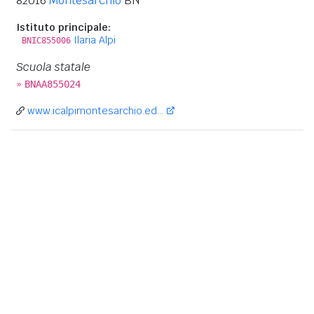
82016
Montesarchio
BN
Istituto principale:
Ilaria Alpi
BNIC855006
Scuola statale
»
BNAA855024
www.icalpimontesarchio.ed...