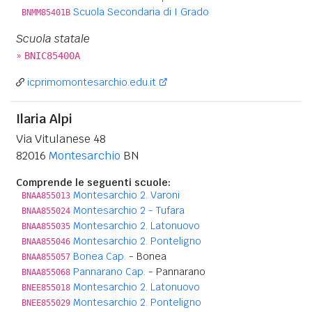
Scuola Secondaria di I Grado
BNMM85401B
Scuola statale
»
BNIC85400A
icprimomontesarchio.edu.it
Ilaria Alpi
Via Vitulanese 48
82016
Montesarchio
BN
Comprende le seguenti scuole:
Montesarchio 2. Varoni
BNAA855013
Montesarchio 2 - Tufara
BNAA855024
Montesarchio 2. Latonuovo
BNAA855035
Montesarchio 2. Ponteligno
BNAA855046
Bonea Cap.
- Bonea
BNAA855057
Pannarano Cap.
- Pannarano
BNAA855068
Montesarchio 2. Latonuovo
BNEE855018
Montesarchio 2. Ponteligno
BNEE855029