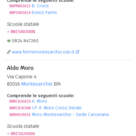
Comprende le seguenti scuole:
B. Croce
BNPM003015
Enrico Fermi
BNPS003014
Scuola statale
»
BNIS00300N
0824 847260
www.fermimontesarchio.edu.it
Aldo Moro
Via Capone 4
82016
Montesarchio
BN
Comprende le seguenti scuole:
A. Moro
BNRC026019
I.P. A. Moro Corso Serale
BNRC02650N
Moro Montesarchio - Sede Carceraria
BNRH02601E
Scuola statale
»
BNIS02600A