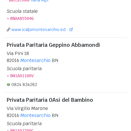
BNIC855006
Scuola statale
»
BNAA855046
www.icalpimontesarchio.ed...
Privata Paritaria Geppino Abbamondi
Via Pini 18
82016
Montesarchio
BN
Scuola paritaria
»
BN1A01100V
0824 834282
Privata Paritaria 0Asi del Bambino
Via Virgilio Marone
82016
Montesarchio
BN
Scuola paritaria
»
BN1A02700C