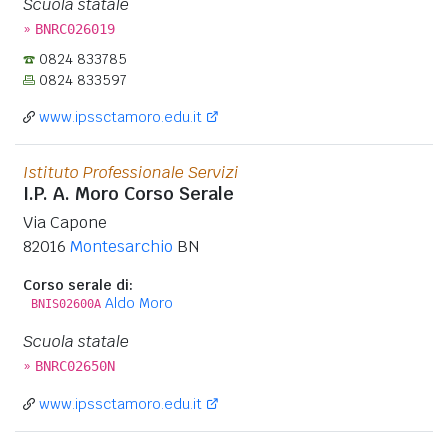
Scuola statale
»
BNRC026019
0824 833785
0824 833597
www.ipssctamoro.edu.it
Istituto Professionale Servizi
I.P. A. Moro Corso Serale
Via Capone
82016
Montesarchio
BN
Corso serale di:
Aldo Moro
BNIS02600A
Scuola statale
»
BNRC02650N
www.ipssctamoro.edu.it