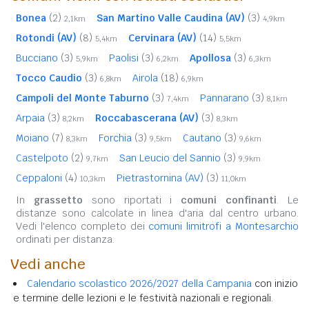
Bonea
(2)
San Martino Valle Caudina (AV)
(3)
2,1km
4,9km
Rotondi (AV)
(8)
Cervinara (AV)
(14)
5,4km
5,5km
Bucciano
(3)
Paolisi
(3)
Apollosa
(3)
5,9km
6,2km
6,3km
Tocco Caudio
(3)
Airola
(18)
6,8km
6,9km
Campoli del Monte Taburno
(3)
Pannarano
(3)
7,4km
8,1km
Arpaia
(3)
Roccabascerana (AV)
(3)
8,2km
8,3km
Moiano
(7)
Forchia
(3)
Cautano
(3)
8,3km
9,5km
9,6km
Castelpoto
(2)
San Leucio del Sannio
(3)
9,7km
9,9km
Ceppaloni
(4)
Pietrastornina (AV)
(3)
10,3km
11,0km
In
grassetto
sono riportati i
comuni confinanti
. Le
distanze sono calcolate in linea d'aria dal centro urbano.
Vedi l'elenco completo dei
comuni limitrofi a Montesarchio
ordinati per distanza.
Vedi anche
Calendario scolastico 2026/2027 della Campania
con inizio
e termine delle lezioni e le festività nazionali e regionali.