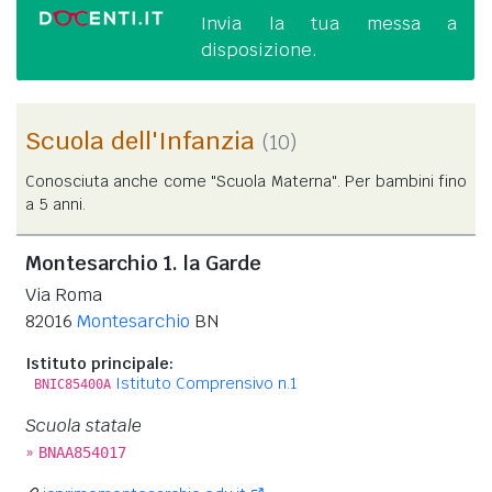
Invia la tua messa a
disposizione.
Scuola dell'Infanzia
(10)
Conosciuta anche come "Scuola Materna". Per bambini fino
a 5 anni.
Montesarchio 1. la Garde
Via Roma
82016
Montesarchio
BN
Istituto principale:
Istituto Comprensivo n.1
BNIC85400A
Scuola statale
»
BNAA854017