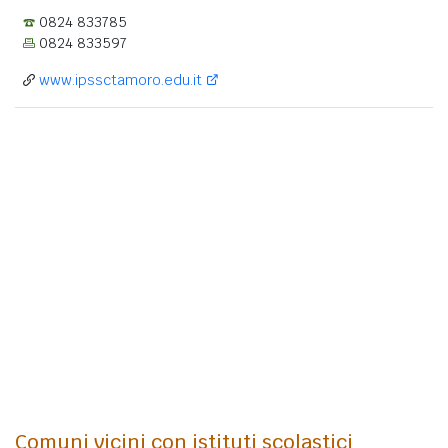
0824 833785
0824 833597
www.ipssctamoro.edu.it
Comuni vicini con istituti scolastici