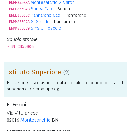
Montesarchio 2. Varoni
BNEE85503A
Bonea Cap.
- Bonea
BNEE85504B
Pannarano Cap.
- Pannarano
BNEE85505C
G. Gentile
- Pannarano
BNMM855028
Sms U. Foscolo
BNMM855039
Scuola statale
»
BNIC855006
Istituto Superiore
(2)
Istituzione scolastica dalla quale dipendono istituti
superiori di diversa tipologia.
E. Fermi
Via Vitulanese
82016
Montesarchio
BN