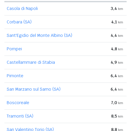
Casola di Napoli
3,4
km
Corbara (SA)
4,1
km
Sant'Egidio del Monte Albino (SA)
4,4
km
Pompei
4,8
km
Castellammare di Stabia
4,9
km
Pimonte
6,4
km
San Marzano sul Sarno (SA)
6,4
km
Boscoreale
7,0
km
Tramonti (SA)
8,5
km
San Valentino Torio (SA)
8,8
km