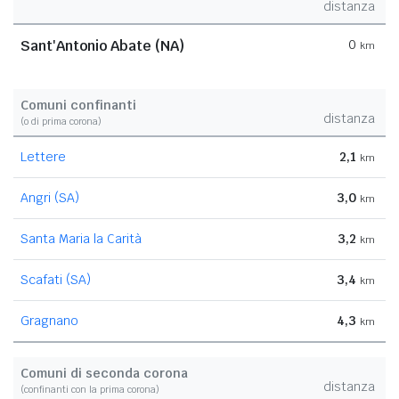
distanza
Sant'Antonio Abate (NA)
0
km
Comuni confinanti
distanza
(o di prima corona)
Lettere
2,1
km
Angri (SA)
3,0
km
Santa Maria la Carità
3,2
km
Scafati (SA)
3,4
km
Gragnano
4,3
km
Comuni di seconda corona
distanza
(confinanti con la prima corona)