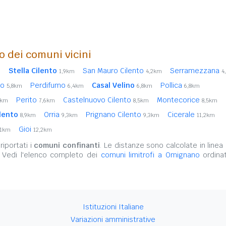
o dei comuni vicini
Stella Cilento
San Mauro Cilento
Serramezzana
m
1,9km
4,2km
4
no
Perdifumo
Casal Velino
Pollica
5,8km
6,4km
6,8km
6,8km
Perito
Castelnuovo Cilento
Montecorice
1km
7,6km
8,5km
8,5km
lento
Orria
Prignano Cilento
Cicerale
8,9km
9,3km
9,3km
11,2km
Gioi
,1km
12,2km
iportati i
comuni confinanti
. Le distanze sono calcolate in linea 
. Vedi l'elenco completo dei
comuni limitrofi a Omignano
ordinat
Istituzioni Italiane
Variazioni amministrative