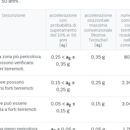
 50 anni.
Descrizione
accelerazione
accelerazione
num
con
orizzontale
com
probabilità di
massima
co
superamento
convenzionale
terri
del 10% in 50
(Norme
ricad
anni
Tecniche)
nel
[
a
]
[
a
]
zona
g
g
a zona più pericolosa,
0,25 <
a
≤
0,35 g
80
g
ssono verificarsi
0,35 g
mi terremoti.
ove possono
0,15 <
a
≤
0,25 g
2.3
g
rsi forti terremoti.
0,25 g
he può essere
0,05 <
a
≤
0,15 g
3.0
g
a a forti terremoti
0,15 g
ona meno pericolosa,
a
≤ 0,05 g
0,05 g
1.7