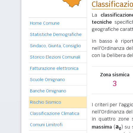
Classificazi
La
classificazio
tecniche
specific
Home Comune
geografiche caratt
Statistiche Demografiche
In basso è ripor
Sindaco, Giunta, Consiglio
nell'Ordinanza del
con la Delibera de
Storico Elezioni Comunali
Fatturazione elettronica
Zona sismica
Scuole Omignano
3
Banche Omignano
Rischio Sismico
I criteri per l'ag
nell'Ordinanza del
Classificazione Climatica
in quattro zone s
Comuni Limitrofi
a
massima
(
) su 
g