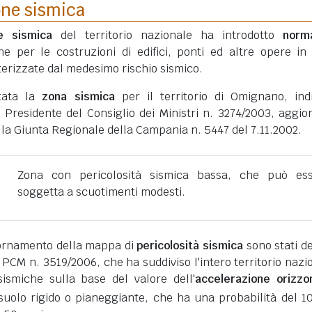
one sismica
ne sismica
del territorio nazionale ha introdotto
norm
he per le costruzioni di edifici, ponti ed altre opere in
erizzate dal medesimo rischio sismico.
tata la
zona sismica
per il territorio di Omignano, ind
 Presidente del Consiglio dei Ministri n. 3274/2003, aggio
lla Giunta Regionale della Campania n. 5447 del 7.11.2002.
Zona con pericolosità sismica bassa, che può es
soggetta a scuotimenti modesti.
giornamento della mappa di
pericolosità sismica
sono stati def
 PCM n. 3519/2006, che ha suddiviso l'intero territorio nazi
ismiche sulla base del valore dell'
accelerazione orizzo
suolo rigido o pianeggiante, che ha una probabilità del 1