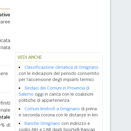
ative
 aree
icata
rnata
VEDI ANCHE
Classificazione climatica di Omignano
sere
con le indicazioni del periodo consentito
per l'accensione degli impianti termici.
Sindaci dei Comuni in Provincia di
Salerno
oggi in carica con le coalizioni
politiche di appartenenza.
initi
Comuni limitrofi a Omignano
di prima
onale
e seconda corona con le distanze in km.
ntale
Banche Omignano
con indirizzo e
0% di
codici ABI e CAB degli Sportelli Bancari.