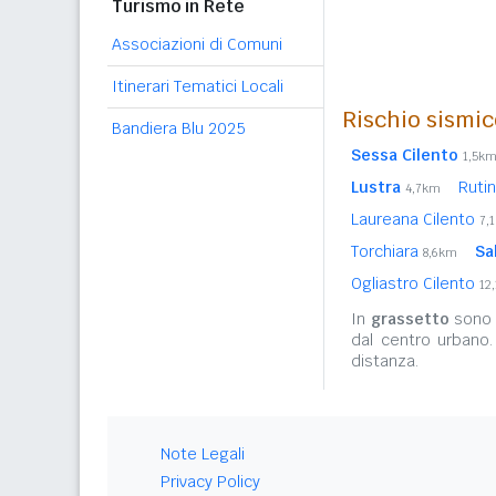
Turismo in Rete
Associazioni di Comuni
Itinerari Tematici Locali
Rischio sismic
Bandiera Blu 2025
Sessa Cilento
1,5k
Lustra
Ruti
4,7km
Laureana Cilento
7,
Torchiara
Sa
8,6km
Ogliastro Cilento
12
In
grassetto
sono r
dal centro urbano
distanza.
Note Legali
Privacy Policy