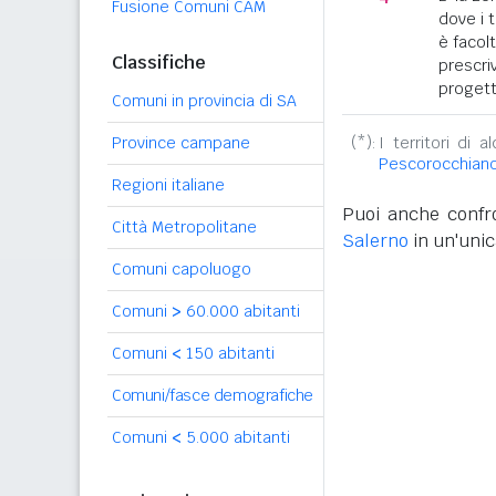
Fusione Comuni CAM
dove i 
è facol
Classifiche
prescriv
progett
Comuni in provincia di SA
Province campane
(*):
I territori di 
Pescorocchian
Regioni italiane
Puoi anche confro
Città Metropolitane
Salerno
in un'unic
Comuni capoluogo
Comuni
>
60.000 abitanti
Comuni
<
150 abitanti
Comuni/fasce demografiche
Comuni
<
5.000 abitanti