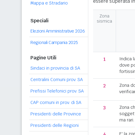
essere superata in
Mappa e Stradario
Zona
Speciali
sismica
Elezioni Amministrative 2026
Regionali Campania 2025
Pagine Utili
1
Indica l
dove po
Sindaci in provincia di SA
fortissi
Centralini Comuni prov. SA
2
Zona d
Prefissi Telefonici prov. SA
verifica
CAP comuni in prov. di SA
3
Zona c
soggett
Presidenti delle Province
ma rari.
Presidenti delle Regioni
4
E' la z