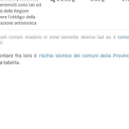
g
terremoti sono rari ed
tà delle Regioni
ere l’obbligo della
azione antisismica.
alcuni comuni ricadono in zone sismiche diverse (ad es. il
comu
o
).
ntare fra loro il
rischio sismico dei comuni della Provinc
a tabella.