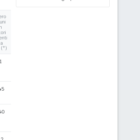
ero
uni
n
tori
enti
la
 (*)
1
45
40
12