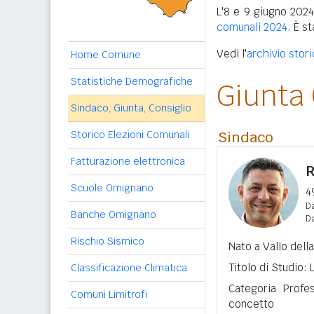
L'8 e 9 giugno 2024
comunali 2024
. È s
Vedi l'
archivio stor
Home Comune
Statistiche Demografiche
Giunta
Sindaco, Giunta, Consiglio
Storico Elezioni Comunali
Sindaco
Fatturazione elettronica
R
Scuole Omignano
4
Da
Banche Omignano
D
Rischio Sismico
Nato a Vallo dell
Titolo di Studio: 
Classificazione Climatica
Categoria Profe
Comuni Limitrofi
concetto