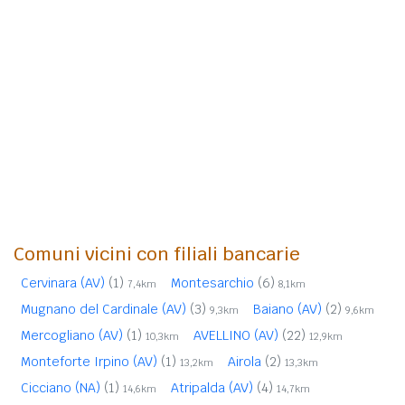
Comuni vicini con filiali bancarie
Cervinara (AV)
(1)
Montesarchio
(6)
7,4km
8,1km
Mugnano del Cardinale (AV)
(3)
Baiano (AV)
(2)
9,3km
9,6km
Mercogliano (AV)
(1)
AVELLINO (AV)
(22)
10,3km
12,9km
Monteforte Irpino (AV)
(1)
Airola
(2)
13,2km
13,3km
Cicciano (NA)
(1)
Atripalda (AV)
(4)
14,6km
14,7km