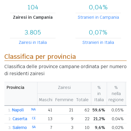
104
0,04%
Zairesi in Campania
Stranieri in Campania
3.805
0,07%
Zairesi in Italia
Stranieri in Italia
Classifica per provincia
Classifica delle province campane ordinata per numero
di residenti zairesi
Provincia
Zairesi
%
%
V
in
nella
%
Maschi
Femmine
Totale
Italia
regione
p
Napoli
NA
41
21
62
59,6%
0,05%
1.
Caserta
CE
13
9
22
21,2%
0,04%
2.
Salerno
SA
7
3
10
9,6%
0,02%
3.