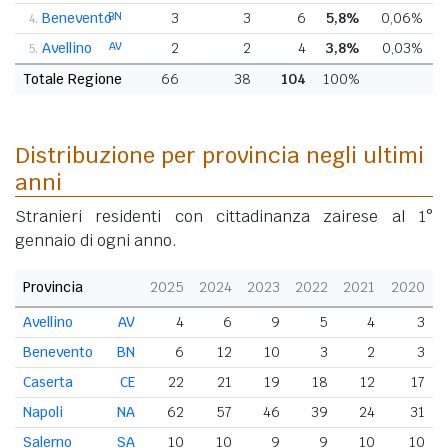
Benevento
BN
3
3
6
5,8%
0,06%
-
4.
Avellino
AV
2
2
4
3,8%
0,03%
-
5.
Totale Regione
66
38
104
100%
Distribuzione per provincia negli ultimi
anni
Stranieri residenti con cittadinanza zairese al 1°
gennaio di ogni anno.
Provincia
2025
2024
2023
2022
2021
2020
Avellino
AV
4
6
9
5
4
3
Benevento
BN
6
12
10
3
2
3
Caserta
CE
22
21
19
18
12
17
Napoli
NA
62
57
46
39
24
31
Salerno
SA
10
10
9
9
10
10