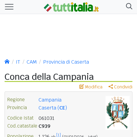
IT
CAM
Provincia di Caserta
Conca della Campania
Modifica
Condividi
Regione
Campania
Provincia
Caserta (
CE
)
Codice Istat
061031
Cod.catastale
C939
[1]
Popolazione
1.126
ab.
(01/01/2026 - Istat)