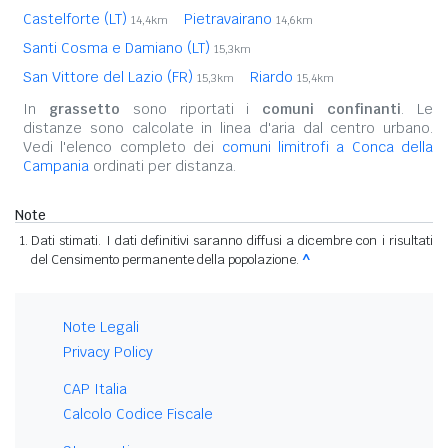
Castelforte (LT)
Pietravairano
14,4km
14,6km
Santi Cosma e Damiano (LT)
15,3km
San Vittore del Lazio (FR)
Riardo
15,3km
15,4km
In
grassetto
sono riportati i
comuni confinanti
. Le
distanze sono calcolate in linea d'aria dal centro urbano.
Vedi l'elenco completo dei
comuni limitrofi a Conca della
Campania
ordinati per distanza.
Note
Dati stimati. I dati definitivi saranno diffusi a dicembre con i risultati
del Censimento permanente della popolazione.
^
Note Legali
Privacy Policy
CAP Italia
Calcolo Codice Fiscale