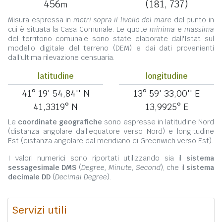
456
(181, 737)
m
Misura espressa in
metri sopra il livello del mare
del punto in
cui è situata la Casa Comunale. Le quote
minima
e
massima
del territorio comunale sono state elaborate dall'Istat sul
modello digitale del terreno (DEM) e dai dati provenienti
dall'ultima rilevazione censuaria.
latitudine
longitudine
41° 19' 54,84'' N
13° 59' 33,00'' E
41,3319° N
13,9925° E
Le
coordinate geografiche
sono espresse in latitudine Nord
(distanza angolare dall'equatore verso Nord) e longitudine
Est (distanza angolare dal meridiano di Greenwich verso Est).
I valori numerici sono riportati utilizzando sia il
sistema
sessagesimale DMS
(
Degree, Minute, Second
), che il
sistema
decimale DD
(
Decimal Degree
).
Servizi utili