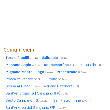
Comuni vicini
Tora e Piccilli
Galluccio
2,7km
3,0km
Marzano Appio
Roccamonfina
Caianello
4,7km
4,8km
8,1km
Mignano Monte Lungo
Presenzano
8,4km
8,7km
Rocca d'Evandro
Teano
10,5km
10,8km
Sessa Aurunca
Vairano Patenora
11,2km
11,7km
Sant'Ambrogio sul Garigliano (FR)
11,9km
Sesto Campano (IS)
San Pietro Infine
12,3km
13,0km
Sant'Andrea del Garigliano (FR)
13,2km