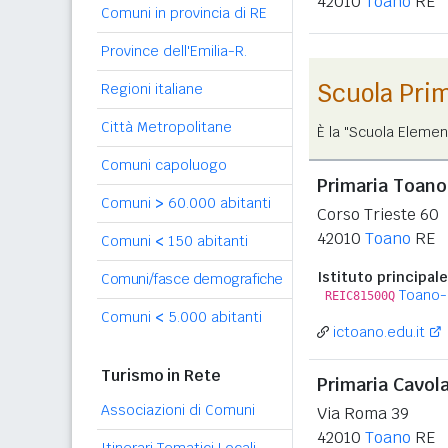
42010
Toano
RE
Comuni in provincia di RE
Province dell'Emilia-R.
Scuola Pri
Regioni italiane
Città Metropolitane
È la "Scuola Elemen
Comuni capoluogo
Primaria Toano
Comuni
>
60.000 abitanti
Corso Trieste 60
42010
Toano
RE
Comuni
<
150 abitanti
Istituto principale
Comuni/fasce demografiche
Toano-
REIC81500Q
Comuni
<
5.000 abitanti
ictoano.edu.it
Turismo in Rete
Primaria Cavola
Associazioni di Comuni
Via Roma 39
42010
Toano
RE