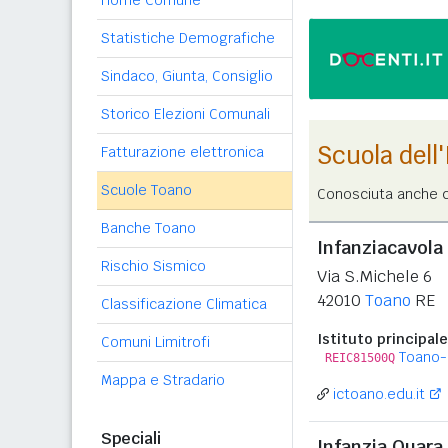
Home Comune
Statistiche Demografiche
Sindaco, Giunta, Consiglio
Storico Elezioni Comunali
Scuola dell
Fatturazione elettronica
Scuole Toano
Conosciuta anche c
Banche Toano
Infanziacavola 
Rischio Sismico
Via S.Michele 6
42010
Toano
RE
Classificazione Climatica
Istituto principale
Comuni Limitrofi
Toano-
REIC81500Q
Mappa e Stradario
ictoano.edu.it
Speciali
Infanzia Quara