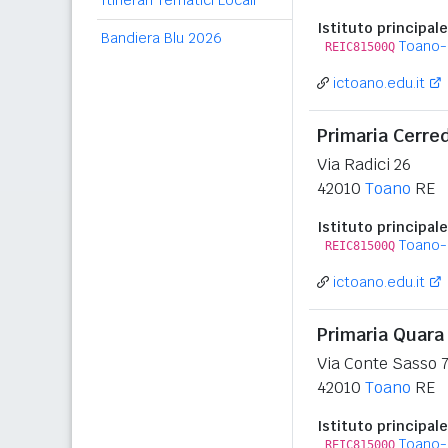
Itinerari Tematici Locali
Istituto principale
Bandiera Blu 2026
Toano-
REIC81500Q
ictoano.edu.it
Primaria Cerred
Via Radici 26
42010
Toano
RE
Istituto principale
Toano-
REIC81500Q
ictoano.edu.it
Primaria Quara
Via Conte Sasso 
42010
Toano
RE
Istituto principale
Toano-
REIC81500Q