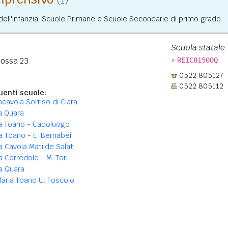
(1)
ll'infanzia, Scuole Primarie e Scuole Secondarie di primo grado.
Scuola statale
»
nossa 23
REIC81500Q
0522 805127
0522 805112
enti scuole:
acavola Sorriso di Clara
a Quara
ia Toano - Capoluogo
a Toano - E. Bernabei
a Cavola Matilde Salati
a Cerredolo - M. Tori
a Quara
aria Toano U. Foscolo