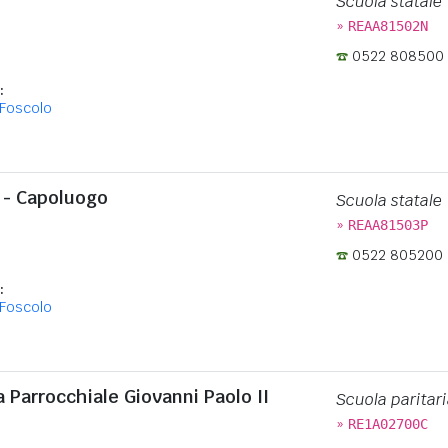
Scuola statale
»
REAA81502N
0522 808500
:
Foscolo
 - Capoluogo
Scuola statale
»
REAA81503P
0522 805200
:
Foscolo
a Parrocchiale Giovanni Paolo II
Scuola paritari
»
RE1A02700C