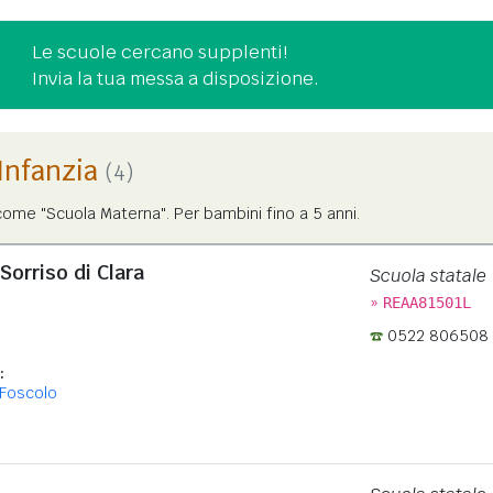
Le scuole cercano supplenti!
Invia la tua messa a disposizione.
'Infanzia
(4)
ome "Scuola Materna". Per bambini fino a 5 anni.
Sorriso di Clara
Scuola statale
»
REAA81501L
0522 806508
:
Foscolo