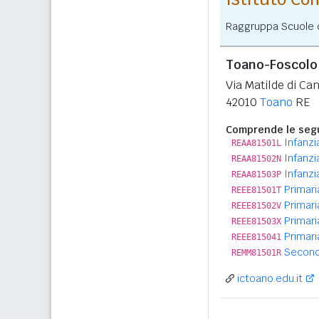
Raggruppa Scuole de
Toano-Foscolo
Via Matilde di Ca
42010
Toano
RE
Comprende le segu
Infanzi
REAA81501L
Infanzi
REAA81502N
Infanz
REAA81503P
Primari
REEE81501T
Primari
REEE81502V
Primari
REEE81503X
Primari
REEE815041
Second
REMM81501R
ictoano.edu.it