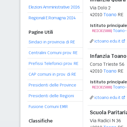
Elezioni Amministrative 2026
Via Dolo 2
42010
Toano
RE
Regionali E.Romagna 2024
Istituto principale
Toano-
REIC81500Q
Pagine Utili
ictoano.edu.it
Sindaci in provincia di RE
Centralini Comuni prov. RE
Infanzia Toano
Prefissi Telefonici prov. RE
Corso Trieste 56
42010
Toano
RE
CAP comuni in prov. di RE
Istituto principale
Presidenti delle Province
Toano-
REIC81500Q
Presidenti delle Regioni
ictoano.edu.it
Fusione Comuni EMR
Scuola Paritari
Via Radici N 36
Classifiche