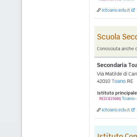
ictoano.edu.it
Scuola Sec
Conosciuta anche co
Secondaria Toa
Via Matilde di Ca
42010
Toano
RE
Istituto principale
Toano-
REIC81500Q
ictoano.edu.it
Istituto C