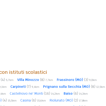
on istituti scolastici
(4)
Villa Minozzo
(8)
Frassinoro (MO)
(3)
5,7km
7,7km
9,0km
Carpineti
(7)
Prignano sulla Secchia (MO)
(8)
9,1km
9,4km
12,5km
Castelnovo ne' Monti
(16)
Baiso
(6)
3,4km
14,2km
14,3km
O)
(4)
Casina
(6)
Riolunato (MO)
(2)
15,5km
15,6km
17,8km