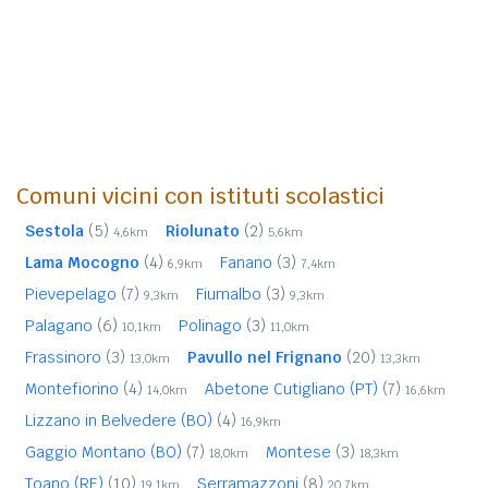
Comuni vicini con istituti scolastici
Sestola
(5)
Riolunato
(2)
4,6km
5,6km
Lama Mocogno
(4)
Fanano
(3)
6,9km
7,4km
Pievepelago
(7)
Fiumalbo
(3)
9,3km
9,3km
Palagano
(6)
Polinago
(3)
10,1km
11,0km
Frassinoro
(3)
Pavullo nel Frignano
(20)
13,0km
13,3km
Montefiorino
(4)
Abetone Cutigliano (PT)
(7)
14,0km
16,6km
Lizzano in Belvedere (BO)
(4)
16,9km
Gaggio Montano (BO)
(7)
Montese
(3)
18,0km
18,3km
Toano (RE)
(10)
Serramazzoni
(8)
19,1km
20,7km