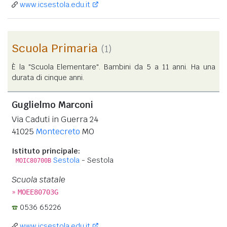
www.icsestola.edu.it
Scuola Primaria
(1)
È la "Scuola Elementare". Bambini da 5 a 11 anni. Ha una
durata di cinque anni.
Guglielmo Marconi
Via Caduti in Guerra 24
41025
Montecreto
MO
Istituto principale:
Sestola
- Sestola
MOIC80700B
Scuola statale
»
MOEE80703G
0536 65226
www.icsestola.edu.it