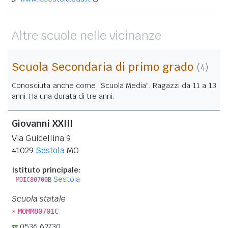
Altre scuole nelle vicinanze
Scuola Secondaria di primo grado
(4)
Conosciuta anche come "Scuola Media". Ragazzi da 11 a 13
anni. Ha una durata di tre anni.
Giovanni XXIII
Via Guidellina 9
41029
Sestola
MO
Istituto principale:
Sestola
MOIC80700B
Scuola statale
»
MOMM80701C
0536 62730