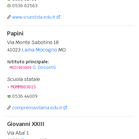
0536 62563
www.icsestola.edu.it
Papini
Via Monte Sabotino 18
41023
Lama Mocogno
MO
Istituto principale:
G. Dossetti
MOIC803004
Scuola statale
»
MOMM803015
0536 44009
comprensivolama.edu.it
Giovanni XXIII
Via Aba' 1