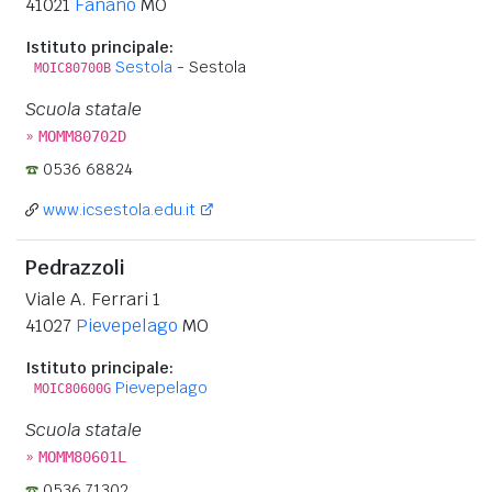
41021
Fanano
MO
Istituto principale:
Sestola
- Sestola
MOIC80700B
Scuola statale
»
MOMM80702D
0536 68824
www.icsestola.edu.it
Pedrazzoli
Viale A. Ferrari 1
41027
Pievepelago
MO
Istituto principale:
Pievepelago
MOIC80600G
Scuola statale
»
MOMM80601L
0536 71302