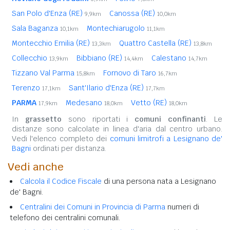
San Polo d'Enza (RE)
Canossa (RE)
9,9km
10,0km
Sala Baganza
Montechiarugolo
10,1km
11,1km
Montecchio Emilia (RE)
Quattro Castella (RE)
13,3km
13,8km
Collecchio
Bibbiano (RE)
Calestano
13,9km
14,4km
14,7km
Tizzano Val Parma
Fornovo di Taro
15,8km
16,7km
Terenzo
Sant'Ilario d'Enza (RE)
17,1km
17,7km
PARMA
Medesano
Vetto (RE)
17,9km
18,0km
18,0km
In
grassetto
sono riportati i
comuni confinanti
. Le
distanze sono calcolate in linea d'aria dal centro urbano.
Vedi l'elenco completo dei
comuni limitrofi a Lesignano de'
Bagni
ordinati per distanza.
Vedi anche
Calcola il Codice Fiscale
di una persona nata a Lesignano
de' Bagni.
Centralini dei Comuni in Provincia di Parma
numeri di
telefono dei centralini comunali.