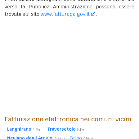
verso la Pubblica Amministrazione possono essere
trovate sul sito
www.fatturapa.gov.it
.
Fatturazione elettronica nei comuni vicini
Langhirano
Traversetolo
4,4km
6,1km
Neviano degli Arduini
Felino
6,9km
7,5km