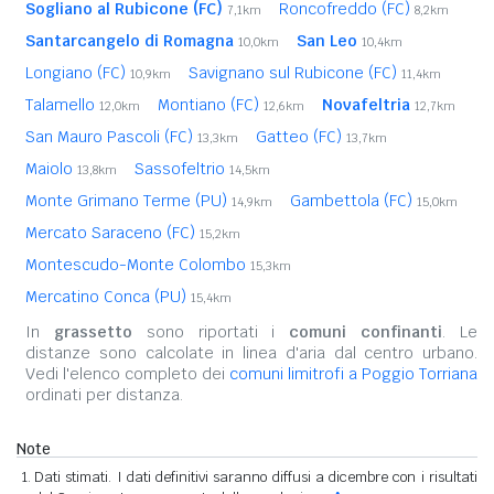
Sogliano al Rubicone (FC)
Roncofreddo (FC)
7,1km
8,2km
Santarcangelo di Romagna
San Leo
10,0km
10,4km
Longiano (FC)
Savignano sul Rubicone (FC)
10,9km
11,4km
Talamello
Montiano (FC)
Novafeltria
12,0km
12,6km
12,7km
San Mauro Pascoli (FC)
Gatteo (FC)
13,3km
13,7km
Maiolo
Sassofeltrio
13,8km
14,5km
Monte Grimano Terme (PU)
Gambettola (FC)
14,9km
15,0km
Mercato Saraceno (FC)
15,2km
Montescudo-Monte Colombo
15,3km
Mercatino Conca (PU)
15,4km
In
grassetto
sono riportati i
comuni confinanti
. Le
distanze sono calcolate in linea d'aria dal centro urbano.
Vedi l'elenco completo dei
comuni limitrofi a Poggio Torriana
ordinati per distanza.
Note
Dati stimati. I dati definitivi saranno diffusi a dicembre con i risultati