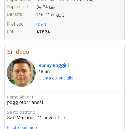
Superficie
34,74
km²
Densità
146,74
ab./
km²
Prefisso
0541
CAP
47824
Sindaco
Ronny Raggini
48 anni
Giunta e Consiglio
Nome abitanti
poggiotorrianesi
Santo patrono
San Martino - 11 novembre
Rischio sismico