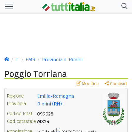
IT
EMR
Provincia di Rimini
Poggio Torriana
Modifica
Condividi
Regione
Emilia-Romagna
Provincia
Rimini (
RN
)
Codice Istat
099028
Cod.catastale
M324
[1]
Popolazione
5.097
ab.
(01/01/2026 - Istat)