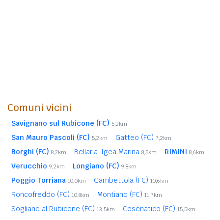
Comuni vicini
Savignano sul Rubicone (FC)
5,2km
San Mauro Pascoli (FC)
Gatteo (FC)
5,2km
7,2km
Borghi (FC)
Bellaria-Igea Marina
RIMINI
8,2km
8,5km
8,6km
Verucchio
Longiano (FC)
9,2km
9,8km
Poggio Torriana
Gambettola (FC)
10,0km
10,6km
Roncofreddo (FC)
Montiano (FC)
10,8km
11,7km
Sogliano al Rubicone (FC)
Cesenatico (FC)
13,5km
15,5km