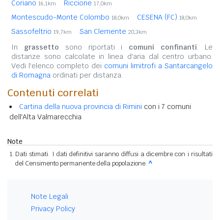
Coriano
Riccione
16,1km
17,0km
Montescudo-Monte Colombo
CESENA (FC)
18,0km
18,0km
Sassofeltrio
San Clemente
19,7km
20,3km
In
grassetto
sono riportati i
comuni confinanti
. Le
distanze sono calcolate in linea d'aria dal centro urbano.
Vedi l'elenco completo dei
comuni limitrofi a Santarcangelo
di Romagna
ordinati per distanza.
Contenuti correlati
Cartina della nuova provincia di Rimini
con i 7 comuni
dell'Alta Valmarecchia
Note
Dati stimati. I dati definitivi saranno diffusi a dicembre con i risultati
del Censimento permanente della popolazione.
^
Note Legali
Privacy Policy