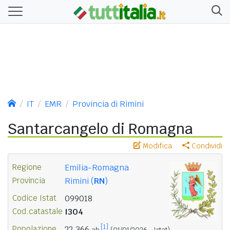
IT
EMR
Provincia di Rimini
Santarcangelo di Romagna
Modifica
Condividi
Regione
Emilia-Romagna
Provincia
Rimini (
RN
)
Codice Istat
099018
Cod.catastale
I304
[1]
Popolazione
22.366
ab.
(01/01/2026 - Istat)