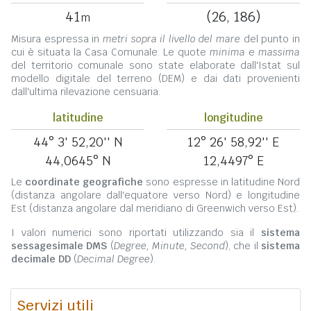
41
(26, 186)
m
Misura espressa in
metri sopra il livello del mare
del punto in
cui è situata la Casa Comunale. Le quote
minima
e
massima
del territorio comunale sono state elaborate dall'Istat sul
modello digitale del terreno (DEM) e dai dati provenienti
dall'ultima rilevazione censuaria.
latitudine
longitudine
44° 3' 52,20'' N
12° 26' 58,92'' E
44,0645° N
12,4497° E
Le
coordinate geografiche
sono espresse in latitudine Nord
(distanza angolare dall'equatore verso Nord) e longitudine
Est (distanza angolare dal meridiano di Greenwich verso Est).
I valori numerici sono riportati utilizzando sia il
sistema
sessagesimale DMS
(
Degree, Minute, Second
), che il
sistema
decimale DD
(
Decimal Degree
).
Servizi utili