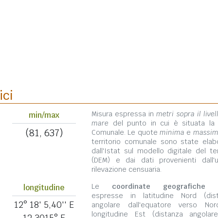
ici
Misura espressa in
metri sopra il livel
min/max
mare
del punto in cui è situata la
(81, 637)
Comunale. Le quote
minima
e
massi
territorio comunale sono state elab
dall'Istat sul modello digitale del te
(DEM) e dai dati provenienti dall'u
rilevazione censuaria.
Le
coordinate geografiche
s
longitudine
espresse in latitudine Nord (dis
12° 18' 5,40'' E
angolare dall'equatore verso No
longitudine Est (distanza angolar
12,3015° E