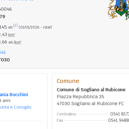
40046
779
[1]
.145
ab.
(01/01/2026 - Istat)
3,43
km²
3,66
ab./
km²
541
7030
Comune
Comune di Sogliano al Rubicone
ania Bocchini
Piazza Repubblica 35
8 anni
47030 Sogliano al Rubicone FC
iunta e Consiglio
0541 817
Centralino
0541 948
Fax