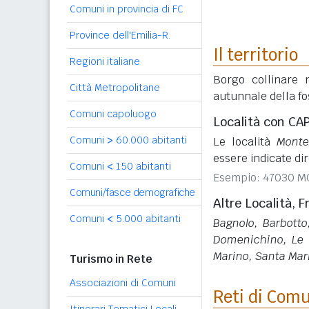
Comuni in provincia di FC
Province dell'Emilia-R.
Il territorio
Regioni italiane
Borgo collinare 
Città Metropolitane
autunnale della fo
Comuni capoluogo
Località con CA
Comuni
>
60.000 abitanti
Le località
Monte
essere indicate di
Comuni
<
150 abitanti
Esempio: 47030 M
Comuni/fasce demografiche
Altre Località, F
Comuni
<
5.000 abitanti
Bagnolo, Barbotto,
Domenichino, Le V
Marino, Santa Mari
Turismo in Rete
Associazioni di Comuni
Reti di Com