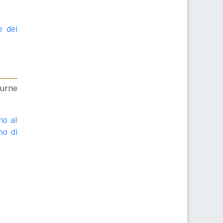
e dei
 urne
no al
no di