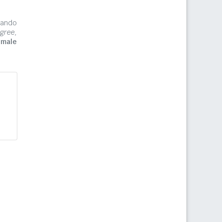
zzando
gree,
imale