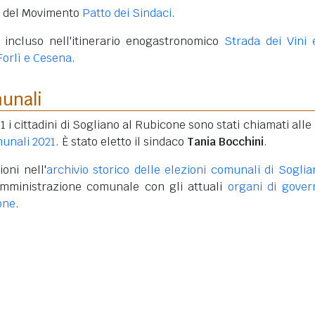
e del Movimento
Patto dei Sindaci
.
 è incluso nell'itinerario enogastronomico
Strada dei Vini 
 Forlì e Cesena
.
munali
21 i cittadini di Sogliano al Rubicone sono stati chiamati alle
munali 2021
. È stato eletto il sindaco
Tania Bocchini
.
oni nell'
archivio storico delle elezioni comunali di Soglia
mministrazione comunale con gli attuali
organi di gover
one
.