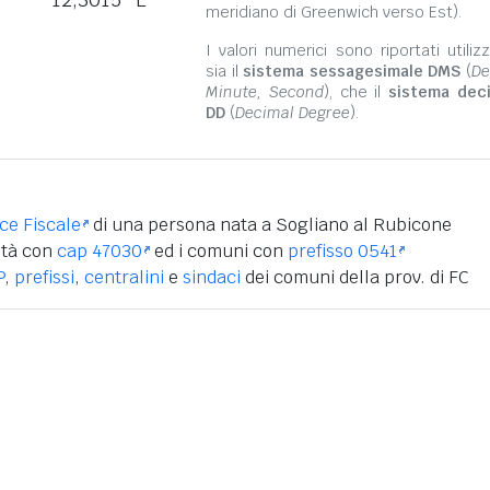
meridiano di Greenwich verso Est).
I valori numerici sono riportati utili
sia il
sistema sessagesimale DMS
(
De
Minute, Second
), che il
sistema dec
DD
(
Decimal Degree
).
ice Fiscale
di una persona nata a Sogliano al Rubicone
ità con
cap 47030
ed i comuni con
prefisso 0541
P
,
prefissi
,
centralini
e
sindaci
dei comuni della prov. di FC