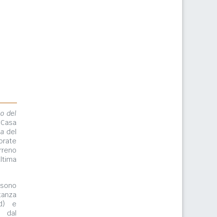
lo del
 Casa
ma
del
orate
rreno
ltima
ono
tanza
rd) e
e dal