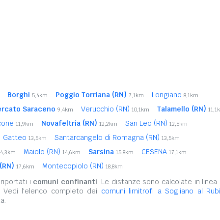
Borghi
Poggio Torriana (RN)
Longiano
5,4km
7,1km
8,1km
rcato Saraceno
Verucchio (RN)
Talamello (RN)
9,4km
10,1km
11,1
icone
Novafeltria (RN)
San Leo (RN)
11,9km
12,2km
12,5km
Gatteo
Santarcangelo di Romagna (RN)
13,5km
13,5km
Maiolo (RN)
Sarsina
CESENA
14,3km
14,6km
15,8km
17,1km
 (RN)
Montecopiolo (RN)
17,6km
18,8km
iportati i
comuni confinanti
. Le distanze sono calcolate in linea 
. Vedi l'elenco completo dei
comuni limitrofi a Sogliano al Rub
a.