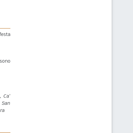
festa
sono
, Ca'
, San
era