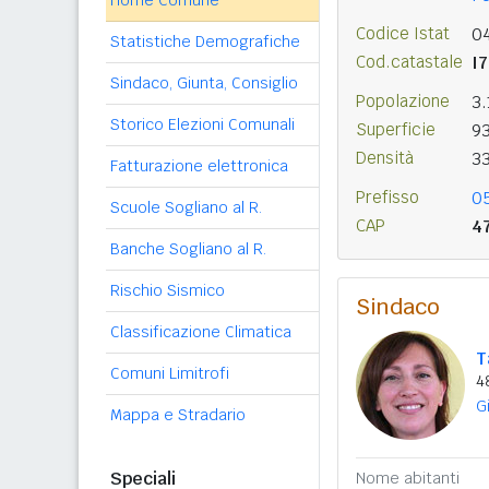
Home Comune
Codice Istat
0
Statistiche Demografiche
Cod.catastale
I
Sindaco, Giunta, Consiglio
Popolazione
3
Storico Elezioni Comunali
Superficie
9
Densità
3
Fatturazione elettronica
Prefisso
0
Scuole Sogliano al R.
CAP
4
Banche Sogliano al R.
Rischio Sismico
Sindaco
Classificazione Climatica
T
Comuni Limitrofi
4
G
Mappa e Stradario
Speciali
Nome abitanti