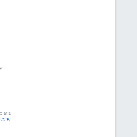
km
d'aria
icone