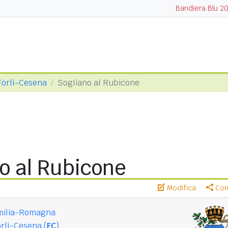
Bandiera Blu 2
 Forlì-Cesena
Sogliano al Rubicone
o al Rubicone
Modifica
Cond
milia-Romagna
rlì-Cesena (
FC
)