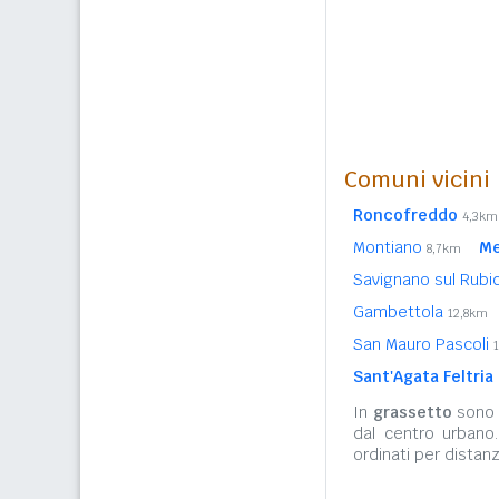
Comuni vicini
Roncofreddo
4,3km
Montiano
Me
8,7km
Savignano sul Rub
Gambettola
12,8km
San Mauro Pascoli
Sant'Agata Feltria
In
grassetto
sono r
dal centro urbano
ordinati per distanz