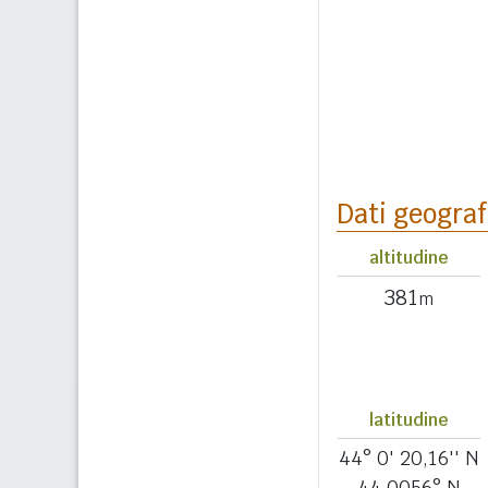
Dati geograf
altitudine
381
m
latitudine
44° 0' 20,16'' N
44,0056° N