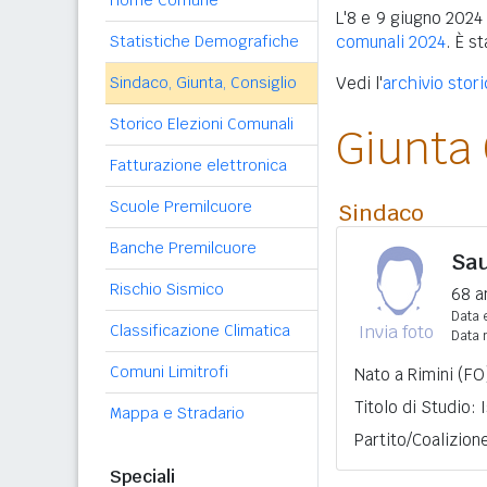
Home Comune
L'8 e 9 giugno 2024 
Statistiche Demografiche
comunali 2024
. È s
Sindaco, Giunta, Consiglio
Vedi l'
archivio stor
Storico Elezioni Comunali
Giunta
Fatturazione elettronica
Scuole Premilcuore
Sindaco
Banche Premilcuore
Sau
Rischio Sismico
68 a
Data e
Classificazione Climatica
Invia foto
Data 
Comuni Limitrofi
Nato a Rimini (FO
Titolo di Studio:
Mappa e Stradario
Partito/Coalizion
Speciali