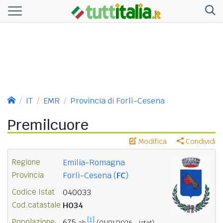
IT
EMR
Provincia di Forlì-Cesena
Premilcuore
Modifica
Condividi
Regione
Emilia-Romagna
Provincia
Forlì-Cesena (
FC
)
Codice Istat
040033
Cod.catastale
H034
[1]
Popolazione
675
ab.
(01/01/2026 - Istat)