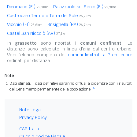
Dicomano (FI)
Palazzuolo sul Senio (FI)
23,3km
23,9km
Castrocaro Terme e Terra del Sole
26,2km
Vicchio (FI)
Brisighella (RA)
26,6km
26,7km
Castel San Niccolò (AR)
27,1km
In
grassetto
sono riportati i
comuni confinanti
. Le
distanze sono calcolate in linea d'aria dal centro urbano.
Vedi l'elenco completo dei
comuni limitrofi a Premilcuore
ordinati per distanza.
Note
Dati stimati. I dati definitivi saranno diffusi a dicembre con i risultati
del Censimento permanente della popolazione.
^
Note Legali
Privacy Policy
CAP Italia
Calcolo Codice Fiscale