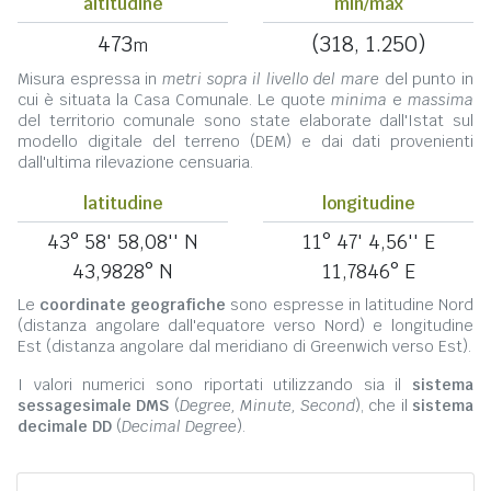
altitudine
min/max
473
(318, 1.250)
m
Misura espressa in
metri sopra il livello del mare
del punto in
cui è situata la Casa Comunale. Le quote
minima
e
massima
del territorio comunale sono state elaborate dall'Istat sul
modello digitale del terreno (DEM) e dai dati provenienti
dall'ultima rilevazione censuaria.
latitudine
longitudine
43° 58' 58,08'' N
11° 47' 4,56'' E
43,9828° N
11,7846° E
Le
coordinate geografiche
sono espresse in latitudine Nord
(distanza angolare dall'equatore verso Nord) e longitudine
Est (distanza angolare dal meridiano di Greenwich verso Est).
I valori numerici sono riportati utilizzando sia il
sistema
sessagesimale DMS
(
Degree, Minute, Second
), che il
sistema
decimale DD
(
Decimal Degree
).