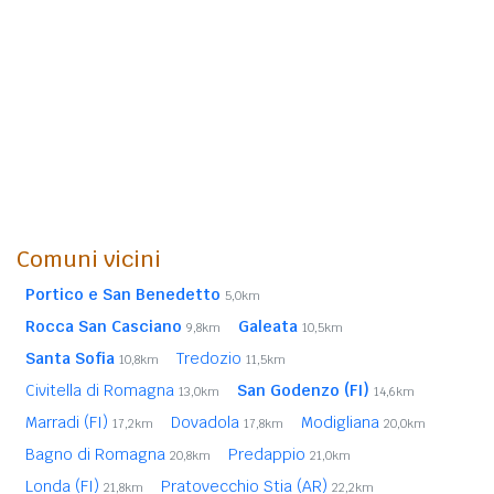
Comuni vicini
Portico e San Benedetto
5,0km
Rocca San Casciano
Galeata
9,8km
10,5km
Santa Sofia
Tredozio
10,8km
11,5km
Civitella di Romagna
San Godenzo (FI)
13,0km
14,6km
Marradi (FI)
Dovadola
Modigliana
17,2km
17,8km
20,0km
Bagno di Romagna
Predappio
20,8km
21,0km
Londa (FI)
Pratovecchio Stia (AR)
21,8km
22,2km