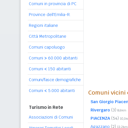
Comuni in provincia di PC
Province dell'Emilia-R.
Regioni italiane
Città Metropolitane
Comuni capoluogo
Comuni
>
60.000 abitanti
Comuni
<
150 abitanti
Comuni/fasce demografiche
Comuni
<
5.000 abitanti
Comuni vicini 
San Giorgio Piace
Turismo in Rete
Rivergaro
(3)
8,6km
Associazioni di Comuni
PIACENZA
(54)
10,1
Agazzano
(2)
13,2km