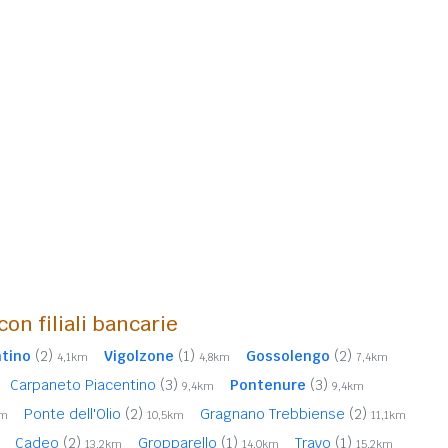
con filiali bancarie
ntino
(2)
Vigolzone
(1)
Gossolengo
(2)
4,1km
4,8km
7,4km
Carpaneto Piacentino
(3)
Pontenure
(3)
9,4km
9,4km
Ponte dell'Olio
(2)
Gragnano Trebbiense
(2)
km
10,5km
11,1km
Cadeo
(2)
Gropparello
(1)
Travo
(1)
13,2km
14,0km
15,2km