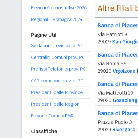
Altre filial
Elezioni Amministrative 2026
Regionali E.Romagna 2024
Banca di Piace
Via Patrioti 9
Pagine Utili
29019
San Giorgi
Sindaci in provincia di PC
Banca di Piace
Centralini Comuni prov. PC
Via Roma 55
Prefissi Telefonici prov. PC
29020
Vigolzone
CAP comuni in prov. di PC
Banca di Piace
Presidenti delle Province
Via Matteotti 19
29020
Gossoleng
Presidenti delle Regioni
Banca di Piace
Fusione Comuni EMR
Piazza Paolo 3
29029
Rivergaro
Classifiche