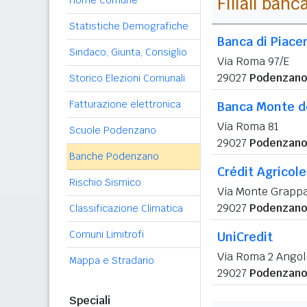
Filiali banc
Home Comune
Statistiche Demografiche
Banca di Piace
Sindaco, Giunta, Consiglio
Via Roma 97/E
29027
Podenzano
Storico Elezioni Comunali
Fatturazione elettronica
Banca Monte de
Via Roma 81
Scuole Podenzano
29027
Podenzano
Banche Podenzano
Crédit Agricole 
Rischio Sismico
Via Monte Grapp
29027
Podenzano
Classificazione Climatica
Comuni Limitrofi
UniCredit
Via Roma 2 Angol
Mappa e Stradario
29027
Podenzano
Speciali