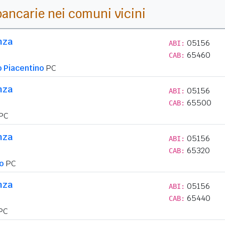
i bancarie nei comuni vicini
nza
05156
ABI:
65460
CAB:
o Piacentino
PC
nza
05156
ABI:
65500
CAB:
PC
nza
05156
ABI:
65320
CAB:
o
PC
nza
05156
ABI:
65440
CAB:
PC