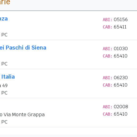
arie
nza
05156
ABI:
65411
CAB:
PC
i Paschi di Siena
01030
ABI:
65410
CAB:
PC
Italia
06230
ABI:
65410
a 49
CAB:
PC
02008
ABI:
65410
o Via Monte Grappa
CAB:
PC