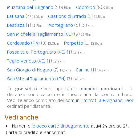
Muzzana del Turgnano
(2)
Codroipo
(8)
9,5km
9,8km
Latisana
(7)
Castions di Strada
(1)
11,3km
11,5km
Lestizza
(1)
Mortegliano
(5)
11,7km
12,6km
San Michele al Tagliamento (VE)
(9)
12,9km
Cordovado (PN)
(3)
Porpetto
(1)
13,0km
13,8km
Fossalta di Portogruaro (VE)
(1)
13,9km
Teglio Veneto (VE)
(1)
13,9km
San Giorgio di Nogaro
(7)
Carlino
(1)
14,1km
14,2km
San Vito al Tagliamento (PN)
(7)
14,6km
In
grassetto
sono riportati i
comuni confinanti
. Le
distanze sono calcolate in linea d'aria dal centro urbano.
Vedi l'elenco completo dei
comuni limitrofi a Rivignano Teor
ordinati per distanza.
Vedi anche
Numeri di
blocco carte di pagamento
attivi 24 ore su 24.
Carte di credito e Bancomat.