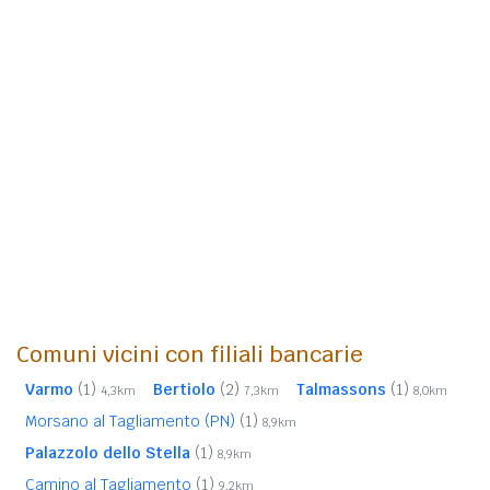
Comuni vicini con filiali bancarie
Varmo
(1)
Bertiolo
(2)
Talmassons
(1)
4,3km
7,3km
8,0km
Morsano al Tagliamento (PN)
(1)
8,9km
Palazzolo dello Stella
(1)
8,9km
Camino al Tagliamento
(1)
9,2km