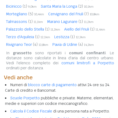
Bicinicco
(1)
Santa Maria la Longa
(2)
9,0km
10,1km
Mortegliano
(5)
Cervignano del Friuli
(7)
10,4km
10,8km
Talmassons
(1)
Marano Lagunare
(1)
11,1km
11,2km
Palazzolo dello Stella
(1)
Aiello del Friuli
(1)
11,3km
11,4km
Terzo d'Aquileia
(1)
Lestizza
(1)
12,1km
12,3km
Rivignano Teor
(4)
Pavia di Udine
(4)
13,8km
14,3km
In
grassetto
sono riportati i
comuni confinanti
. Le
distanze sono calcolate in linea d'aria dal centro urbano.
Vedi l'elenco completo dei
comuni limitrofi a Porpetto
ordinati per distanza.
Vedi anche
Numeri di
blocco carte di pagamento
attivi 24 ore su 24.
Carte di credito e Bancomat.
Scuole Porpetto
pubbliche e private. Materne, elementari,
medie e superiori con codice meccanografico.
Calcola il Codice Fiscale
di una persona nata a Porpetto.