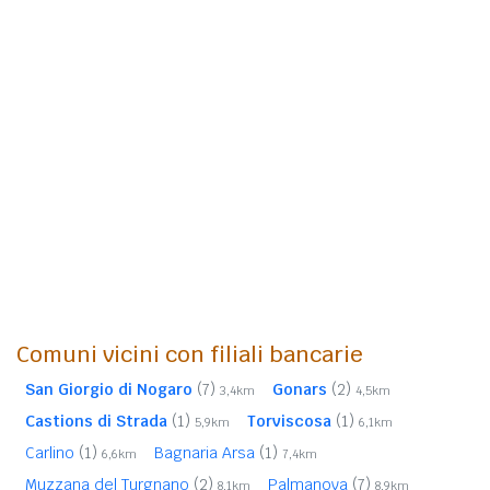
Comuni vicini con filiali bancarie
San Giorgio di Nogaro
(7)
Gonars
(2)
3,4km
4,5km
Castions di Strada
(1)
Torviscosa
(1)
5,9km
6,1km
Carlino
(1)
Bagnaria Arsa
(1)
6,6km
7,4km
Muzzana del Turgnano
(2)
Palmanova
(7)
8,1km
8,9km